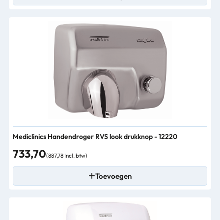
Mediclinics Handendroger RVS look drukknop - 12220
733,70
(887,78 Incl. btw)
Toevoegen