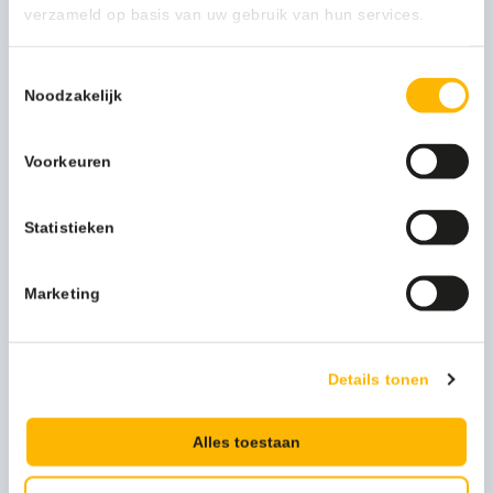
verzameld op basis van uw gebruik van hun services.
Toestemmingsselectie
Noodzakelijk
Voorkeuren
Mediclinics Handendroger wit automatisch - 12350
503,00
(608,63 Incl. btw)
Statistieken
Toevoegen
Marketing
Details tonen
Alles toestaan