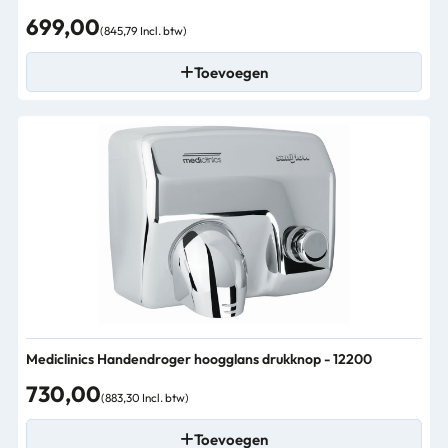
699,00
(845,79 Incl. btw)
Toevoegen
Mediclinics Handendroger hoogglans drukknop - 12200
730,00
(883,30 Incl. btw)
Toevoegen