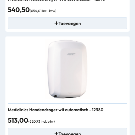
540,50
(654,01 Incl. btw)
Toevoegen
Mediclinics Handendroger wit automatisch - 12380
513,00
(620,73 Incl. btw)
Toevoegen