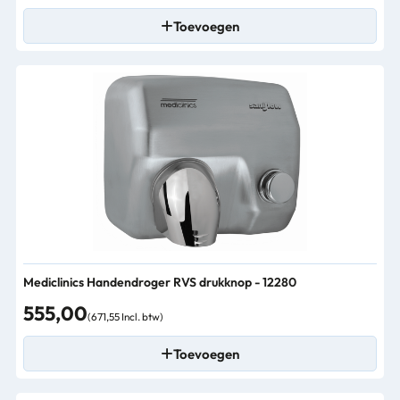
Toevoegen
Mediclinics Handendroger RVS drukknop - 12280
555,00
(671,55 Incl. btw)
Toevoegen