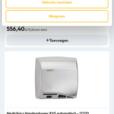
Selectie toestaan
Weigeren
Mediclinics Handendroger hoogglans automatisch - 12360
556,40
(673,24 Incl. btw)
Toevoegen
Mediclinics Handendroger RVS automatisch - 12370