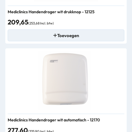
Mediclinics Handendroger wit drukknop - 12125
209,65
(253,68 Incl. btw)
Toevoegen
Mediclinics Handendroger wit automatisch - 12170
277,60
(335,90 Incl. btw)