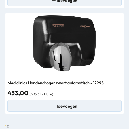
Toevoegen
Mediclinics Handendroger zwart automatisch - 12295
433,00
(523,93 Incl. btw)
Toevoegen
1
2