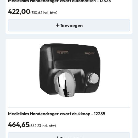
Mediclinics Handendroger zwart automatisch - 12325
422,00
(510,62 Incl. btw)
Toevoegen
Mediclinics Handendroger zwart drukknop - 12285
464,65
(562,23 Incl. btw)