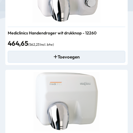
Mediclinics Handendroger wit drukknop - 12260
464,65
(562,23 Incl. btw)
Toevoegen