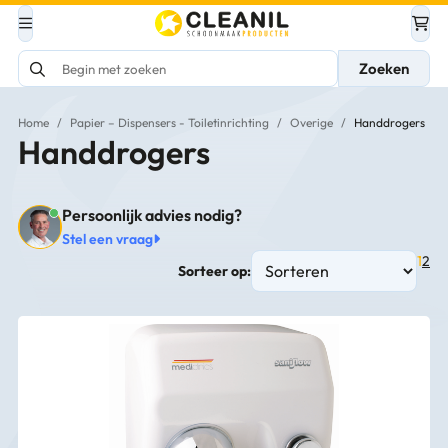
Zoeken
Home
/
Papier – Dispensers - Toiletinrichting
/
Overige
/
Handdrogers
Handdrogers
Persoonlijk advies nodig?
Stel een vraag
1
2
Sorteer op: