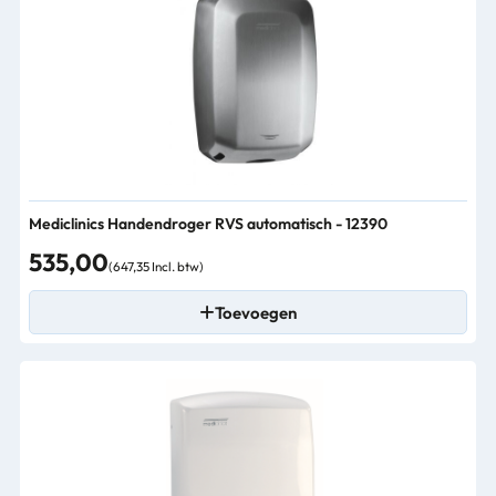
Mediclinics Handendroger RVS automatisch - 12390
535,00
(647,35 Incl. btw)
Toevoegen