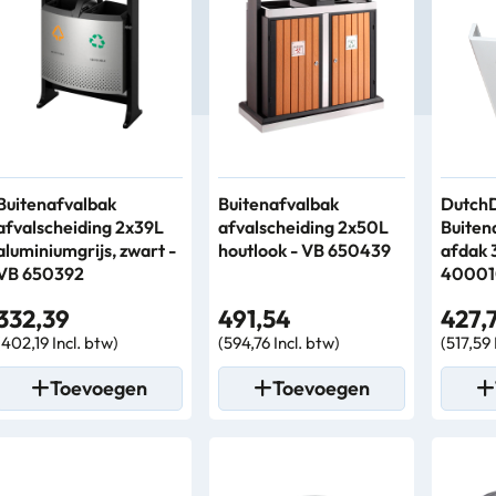
Buitenafvalbak
Buitenafvalbak
Dutch
afvalscheiding 2x39L
afvalscheiding 2x50L
Buiten
aluminiumgrijs, zwart -
houtlook - VB 650439
afdak 
VB 650392
40001
332,39
491,54
427,
(402,19 Incl. btw)
(594,76 Incl. btw)
(517,59 
Toevoegen
Toevoegen