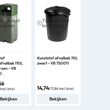
delijk niet
Tijdelijk niet
verbaar
leverbaar
tof
Kunststof afvalbak 70L
afvalbak 110L
zwart - VB 750011
groen - VB
0
56
14,74
(17,84 Incl. btw)
Incl. btw)
Bekijken
Bekijken