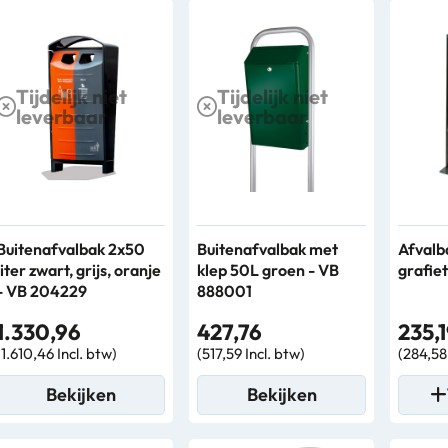
Tijdelijk niet
Tijdelijk niet
leverbaar
leverbaar
Buitenafvalbak 2x50
Buitenafvalbak met
Afvalb
liter zwart, grijs, oranje
klep 50L groen - VB
grafie
- VB 204229
888001
1.330,96
427,76
235,
(1.610,46 Incl. btw)
(517,59 Incl. btw)
(284,58 
Bekijken
Bekijken