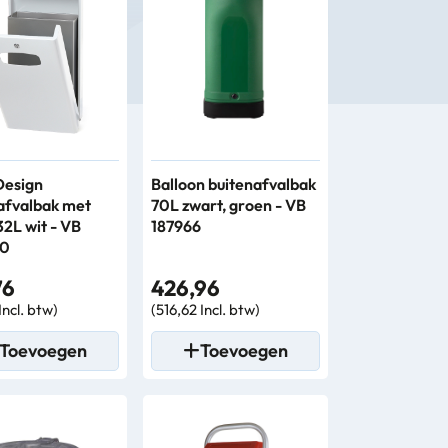
Design
Balloon buitenafvalbak
afvalbak met
70L zwart, groen - VB
32L wit - VB
187966
0
76
426,96
Incl. btw)
(516,62 Incl. btw)
Toevoegen
Toevoegen