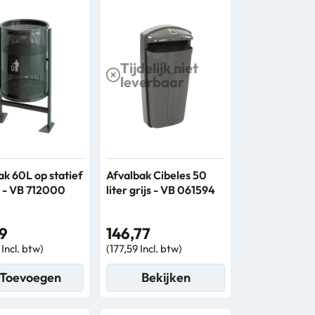
Tijdelijk niet
leverbaar
ak 60L op statief
Afvalbak Cibeles 50
t - VB 712000
liter grijs - VB 061594
19
146,77
Incl. btw)
(177,59 Incl. btw)
Toevoegen
Bekijken