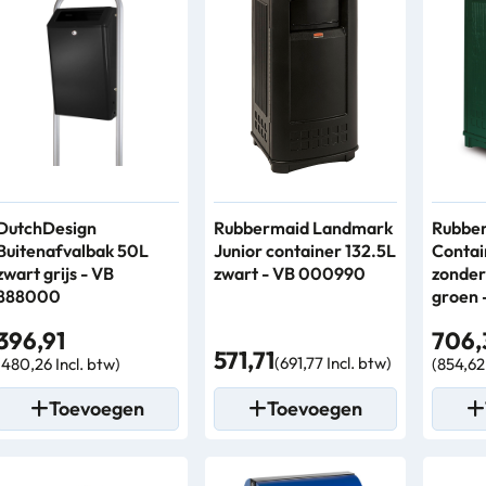
DutchDesign
Rubbermaid Landmark
Rubbe
Buitenafvalbak 50L
Junior container 132.5L
Contain
zwart grijs - VB
zwart - VB 000990
zonder
888000
groen 
396,91
706,
571,71
(691,77 Incl. btw)
(480,26 Incl. btw)
(854,62 
Toevoegen
Toevoegen