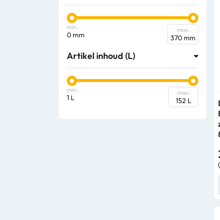
min.
max.
0 mm
370 mm
Artikel inhoud (L)
min.
max.
1 L
152 L