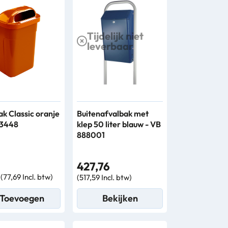
Tijdelijk niet
leverbaar
ak Classic oranje
Buitenafvalbak met
13448
klep 50 liter blauw - VB
888001
427,76
1
(77,69 Incl. btw)
(517,59 Incl. btw)
Toevoegen
Bekijken