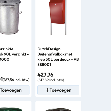
erzinkte
DutchDesign
ak 90L verzinkt -
Buitenafvalbak met
0000
klep 50L bordeaux - VB
888001
427,76
01
(187,56 Incl. btw)
(517,59 Incl. btw)
Toevoegen
Toevoegen