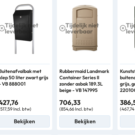
Tijdelijk niet
Tijdelijk niet
Tij
leverbaar
leverbaar
le
Buitenafvalbak met
Rubbermaid Landmark
Kunsts
klep 50 liter zwart grijs
Container Series II
buiten
- VB 888001
zonder asbak 189.3L
grijs, 
beige - VB 147995
22010
427,76
706,33
386,
(517,59 Incl. btw)
(854,66 Incl. btw)
(467,74 
Bekijken
Bekijken