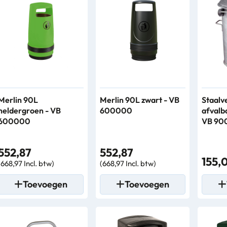
Merlin 90L
Merlin 90L zwart - VB
Staalv
heldergroen - VB
600000
afvalb
600000
VB 90
552,87
552,87
155,
(668,97 Incl. btw)
(668,97 Incl. btw)
Toevoegen
Toevoegen