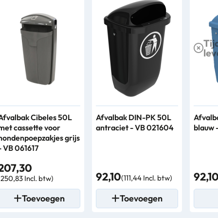
Tij
le
Afvalbak Cibeles 50L
Afvalbak DIN-PK 50L
Afvalb
met cassette voor
antraciet - VB 021604
blauw 
hondenpoepzakjes grijs
- VB 061617
207,30
92,10
92,1
(111,44 Incl. btw)
(250,83 Incl. btw)
Toevoegen
Toevoegen