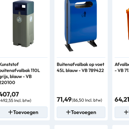
Kunststof
Buitenafvalbak op voet
Afvalb
buitenafvalbak 110L
45L blauw - VB 789422
- VB 7
grijs, blauw - VB
220100
407,07
71,49
64,2
(86,50 Incl. btw)
(492,55 Incl. btw)
Toevoegen
Toevoegen