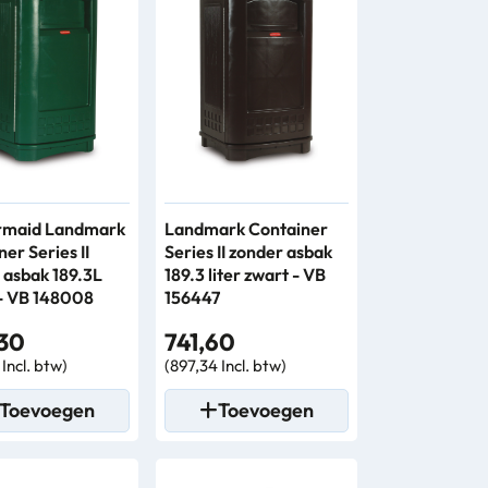
rmaid Landmark
Landmark Container
er Series II
Series II zonder asbak
 asbak 189.3L
189.3 liter zwart - VB
- VB 148008
156447
30
741,60
Incl. btw)
(897,34 Incl. btw)
Toevoegen
Toevoegen