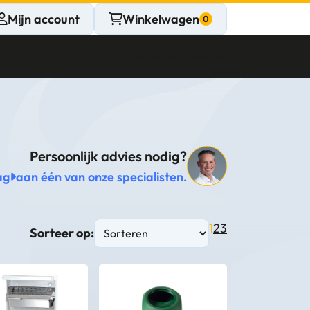
Mijn account
Winkelwagen
Klantenservice
Gesloten
CONTACT
Persoonlijk advies nodig?
Persoonlijk
ag
aan één van onze specialisten.
advies
nodig?
1
2
3
Sorteer op:
Stel een vraag