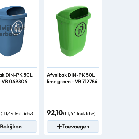
delijk niet
verbaar
ak DIN-PK 50L
Afvalbak DIN-PK 50L
- VB 049806
lime groen - VB 712786
0
92,10
(111,44 Incl. btw)
(111,44 Incl. btw)
Bekijken
Toevoegen