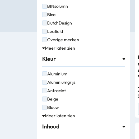
BINsolumn
Bedrijfsbenodigdheden
Bica
DutchDesign
Machines
Leafield
Persoonlijke
Overige merken
Bescherming
Meer laten zien
Rubbermaid
Kleur
Aluminium
Aluminiumgrijs
Antraciet
Beige
Blauw
Meer laten zien
Bordeaux
Geel
Inhoud
Grafietgrijs