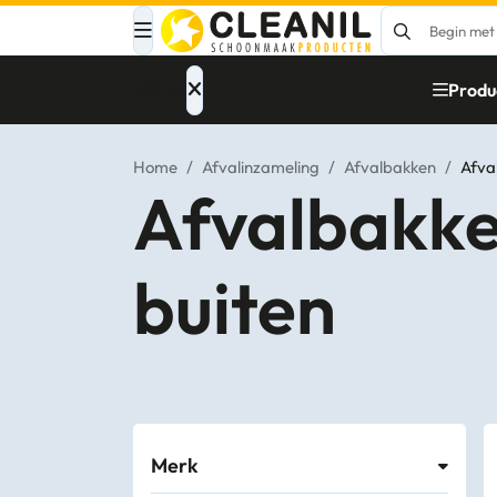
Menu
Produ
Home
/
Afvalinzameling
/
Afvalbakken
/
Afva
Afvalbakke
Afvalinzameling
buiten
Materialen
Reinigingsmiddelen
Papier – Dispensers
- Toiletinrichting
Merk
Glasbewassing