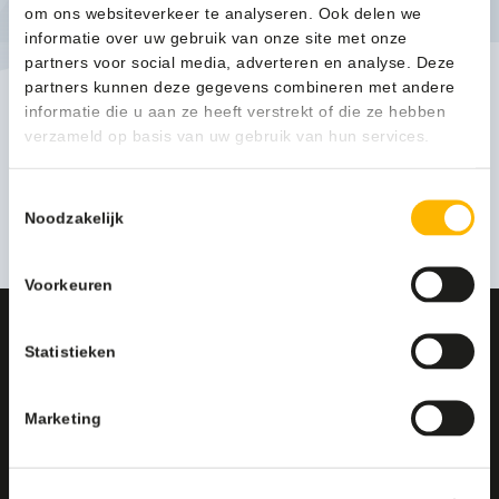
om ons websiteverkeer te analyseren. Ook delen we
informatie over uw gebruik van onze site met onze
partners voor social media, adverteren en analyse. Deze
partners kunnen deze gegevens combineren met andere
informatie die u aan ze heeft verstrekt of die ze hebben
Nilfisk Accu Steelstofzuiger VU200 - 128390175
verzameld op basis van uw gebruik van hun services.
629,00
(761,09 Incl. btw)
Toestemmingsselectie
Toevoegen
Noodzakelijk
Voorkeuren
CONTACT
Statistieken
Deskundig advies op maat?
Neem contact met ons op
Marketing
Cleanil Schoonmaakproducten
Bijsterhuizen 2003, 6604 LH Wijchen
+31 (0)6 18 13 25 17
info@cleanil.nl