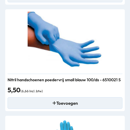
Nitril handschoenen poedervrij small blauw 100/ds - 6510021 S
5,50
(6,66 Incl. btw)
Toevoegen