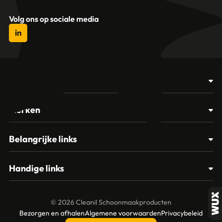
Volg ons op sociale media
Producten
Afvalbakken
Merken
Glasbewassing
Cleanil
Belangrijke links
Materialen
Spectro
Klantenservice
Papier – Dispensers - Toiletinrichting
Handige links
Vikan
Contact
Reinigingsmiddelen
Veelgestelde vragen
MTS Europroducts
Mijn account
© 2026 Cleanil Schoonmaakproducten
Over ons
Bezorgen en afhalen
Algemene voorwaarden
Privacybeleid
Vileda