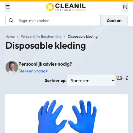
Zoeken
Home
/
Persoonlijke Bescherming
/
Disposable kleding
Disposable kleding
Persoonlijk advies nodig?
Stel een vraag
1
2
3
...
7
Sorteer op: