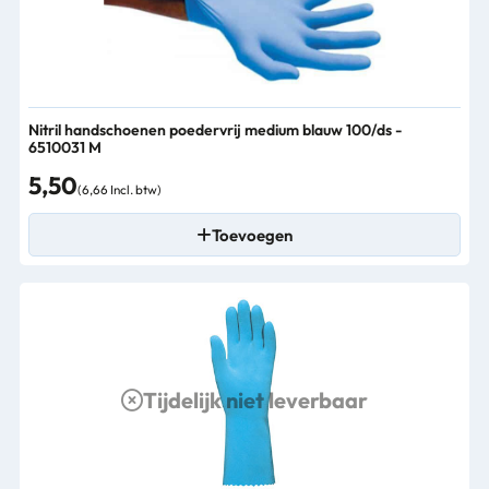
Nitril handschoenen poedervrij medium blauw 100/ds -
6510031 M
5,50
(6,66 Incl. btw)
Toevoegen
Tijdelijk niet leverbaar