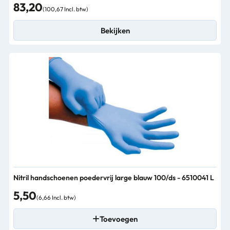
83,20
(100,67 Incl. btw)
Bekijken
Nitril handschoenen poedervrij large blauw 100/ds - 6510041 L
5,50
(6,66 Incl. btw)
Toevoegen