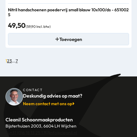
Nitril handschoenen poedervrij small blauw 10x100/ds - 651002
S
49,50
(59,90 Incl. btw)
Toevoegen
1
2
3
...
7
CONTACT
Deskundig advies op maat?
Neem contact met ons op
Cleanil Schoonmaakproducten
Bijsterhuizen 2003, 6604 LH Wijchen
+31 (0)6 18 13 25 17
info@cleanil.nl