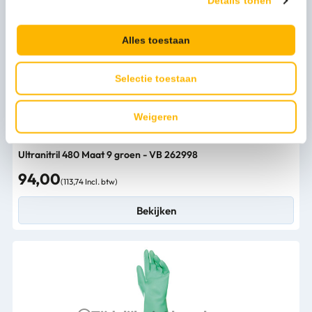
Details tonen
Alles toestaan
Tijdelijk niet leverbaar
Selectie toestaan
Weigeren
Ultranitril 480 Maat 9 groen - VB 262998
94,00
(113,74 Incl. btw)
Bekijken