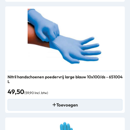
Nitril handschoenen poedervrij large blauw 10x100/ds - 651004
L
49,50
(59,90 Incl. btw)
Toevoegen