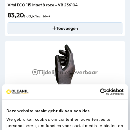
Vital ECO 115 Maat 8 roze - VB 236104
83,20
(100,67 Incl. btw)
Toevoegen
Tijdelijk niet leverbaar
Deze website maakt gebruik van cookies
Ultrane 553 Maat 9 zwart - VB 278166
We gebruiken cookies om content en advertenties te
227,99
(275,87 Incl. btw)
personaliseren, om functies voor social media te bieden en