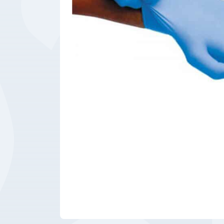
Bedrijfsbenodigdheden
Machines
Persoonlijke
Bescherming