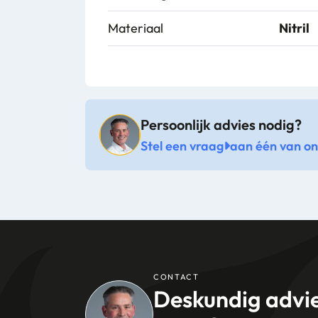
Materiaal
Nitril
Persoonlijk advies nodig?
Stel een vraag
aan één van onz
CONTACT
Deskundig advi