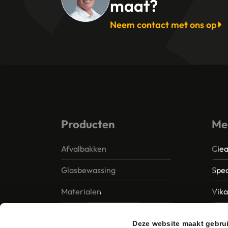
maat?
Neem contact met ons op
Producten
Me
Afvalbakken
Clea
Glasbewassing
Spec
Materialen
Vik
Papier – Dispensers -
MTS 
Deze website maakt gebru
Toiletinrichting