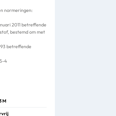
en normeringen:
anuari 2011 betreffende
stof, bestemd om met
993 betreffende
5-4
3 M
vrij