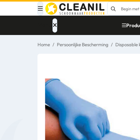
Menu
Produ
Home
/
Persoonlijke Bescherming
/
Disposable 
Afvalinzameling
Materialen
Reinigingsmiddelen
Papier – Dispensers
- Toiletinrichting
Glasbewassing