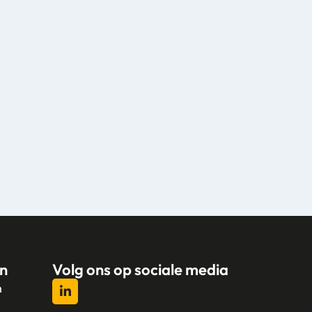
n
Volg ons op sociale media
n
l