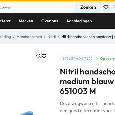
Zoeken
cten
Merken
Over ons
Aanbiedingen
kleding
/
Handschoenen
/
Nitril
/
Nitril handschoenen poedervri
Op voor
8716244007867
Nitril handsch
medium blauw 
651003 M
Deze wegwerp nitril hands
een goed alternatief voor 