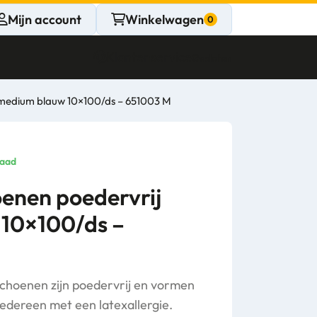
Mijn account
Winkelwagen
Klantenservice
Gesloten
j medium blauw 10×100/ds – 651003 M
CONTACT
Persoonlijk
raad
advies
oenen poedervrij
10×100/ds –
nodig?
Stel een vraag
choenen zijn poedervrij en vormen
iedereen met een latexallergie.