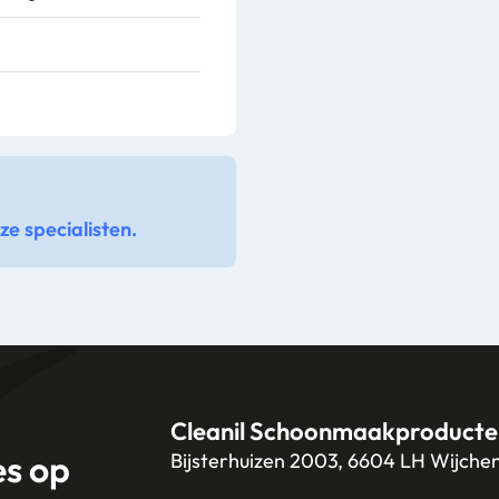
e specialisten.
Cleanil Schoonmaakproducte
es op
Bijsterhuizen 2003, 6604 LH Wijche
+31 (0)6 18 13 25 17
info@cleanil.n