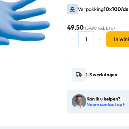
Verpakking
10x100/ds
49,50
(59,90 Incl. btw)
Nitril
In wi
handschoenen
poedervrij
medium
blauw
1-3 werkdagen
10x100/ds
-
651003
Kan ik u helpen?
M
Neem contact op
aantal