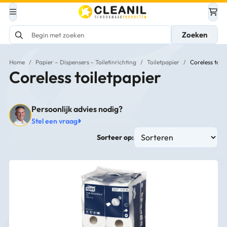
Zoeken
Home
/
Papier – Dispensers - Toiletinrichting
/
Toiletpapier
/
Coreless toil
Coreless toiletpapier
Persoonlijk advies nodig?
Stel een vraag
Sorteer op: