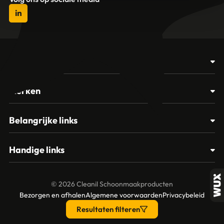
Producten
Afvalbakken
Merken
Glasbewassing
Cleanil
Belangrijke links
Materialen
Spectro
Klantenservice
Papier – Dispensers - Toiletinrichting
Handige links
Vikan
Contact
Reinigingsmiddelen
Veelgestelde vragen
MTS Europroducts
Mijn account
© 2026 Cleanil Schoonmaakproducten
Over ons
Bezorgen en afhalen
Algemene voorwaarden
Privacybeleid
Vileda
Garantie en retourneren
Resultaten filteren
Unger