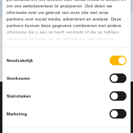
om ons websiteverkeer te analyseren. Ook delen we
informatie over uw gebruik van onze site met onze
partners voor social media, adverteren en analyse. Deze
partners kunnen deze gegevens combineren met andere
informatie die u aan ze heeft verstrekt of die ze hebben
Nilfisk MC1C-125/500 XT EU Koudwater hogedrukreiniger -
128471500
verzameld op basis van uw gebruik van hun services.
599,00
(724,79 Incl. btw)
Toestemmingsselectie
Noodzakelijk
Toevoegen
Voorkeuren
CONTACT
Statistieken
Deskundig advies op maat?
Neem contact met ons op
Marketing
Cleanil Schoonmaakproducten
Bijsterhuizen 2003, 6604 LH Wijchen