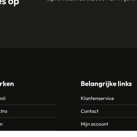
es op
+31 (0)6 18 13 25 17
info@cleanil.n
rken
Belangrijke links
nil
Klantenservice
tro
Contact
an
Mijn account
Europroducts
Garantie en retourneren