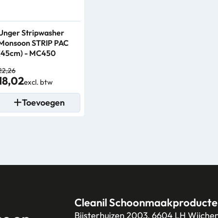
Unger Stripwasher
Monsoon STRIP PAC
(45cm) - MC450
22,26
18,02
excl. btw
Toevoegen
Cleanil Schoonmaakproducte
Bijsterhuizen 2003, 6604 LH Wijche