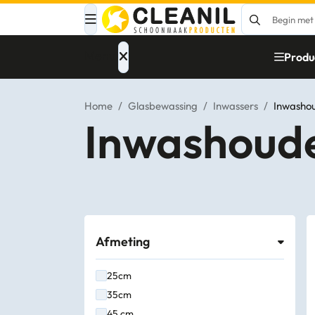
Menu
Produ
Home
/
Glasbewassing
/
Inwassers
/
Inwasho
Inwashoud
Afvalinzameling
Materialen
Reinigingsmiddelen
Afmeting
Papier – Dispensers
- Toiletinrichting
25cm
Glasbewassing
35cm
45 cm