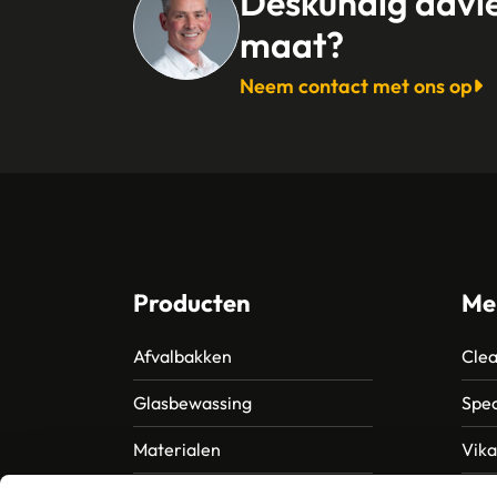
Deskundig advi
maat?
Neem contact met ons op
Producten
Me
Afvalbakken
Clea
Glasbewassing
Spec
Materialen
Vik
Papier – Dispensers -
MTS 