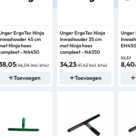
Unger ErgoTec Ninja
Unger ErgoTec Ninja
Unger 
Inwashouder 45 cm
Inwashouder 35 cm
Inwash
met Ninja hoes
met Ninja hoes
EH45
compleet - NA450
compleet - NA350
10,37
38,05
34,23
8,40
(46,04 Incl. btw)
(41,42 Incl. btw)
Toevoegen
Toevoegen