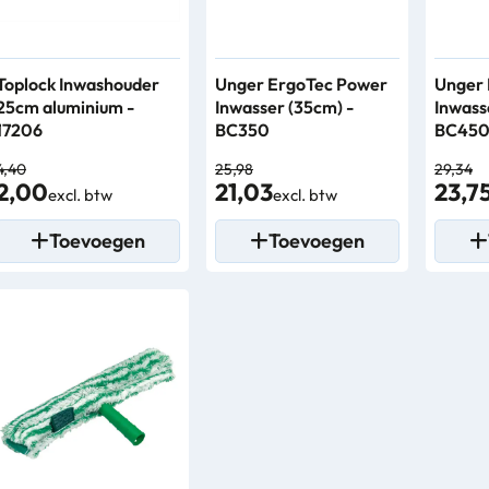
Toplock Inwashouder
Unger ErgoTec Power
Unger 
25cm aluminium -
Inwasser (35cm) -
Inwass
17206
BC350
BC45
4,40
25,98
29,34
2,00
21,03
23,7
excl. btw
excl. btw
Toevoegen
Toevoegen