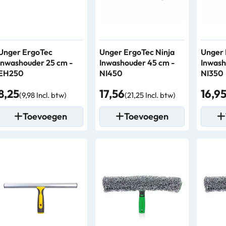
Unger ErgoTec
Unger ErgoTec Ninja
Unger 
Inwashouder 25 cm -
Inwashouder 45 cm -
Inwash
EH250
NI450
NI350
8,25
17,56
16,9
(9,98 Incl. btw)
(21,25 Incl. btw)
Toevoegen
Toevoegen