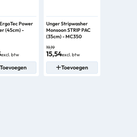
ErgoTec Power
Unger Stripwasher
er (45cm) -
Monsoon STRIP PAC
0
(35cm) - MC350
19,19
5
15,54
excl. btw
excl. btw
Toevoegen
Toevoegen