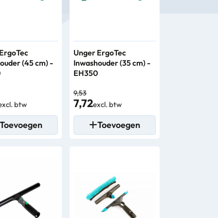
ErgoTec
Unger ErgoTec
ouder (45 cm) -
Inwashouder (35 cm) -
0
EH350
9,53
7,72
excl. btw
excl. btw
Toevoegen
Toevoegen