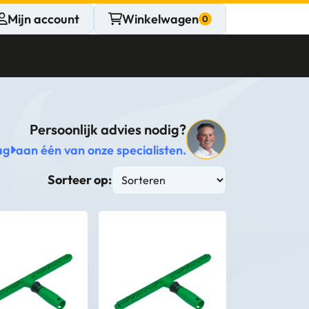
Mijn account
Winkelwagen
Klantenservice
Gesloten
Persoonlijk advies nodig?
CONTACT
ag
aan één van onze specialisten.
Persoonlijk
Sorteer op:
advies
nodig?
Stel een vraag