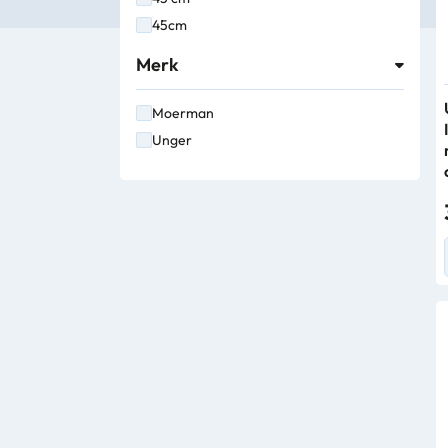
Bedrijfsbenodigdheden
45cm
Merk
Machines
Moerman
Persoonlijke
Unger
Bescherming