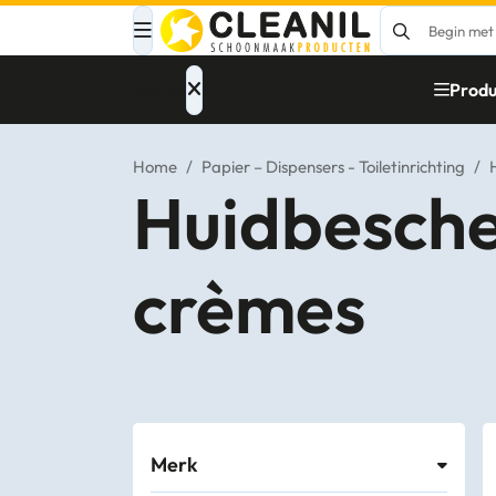
Menu
Produ
Home
/
Papier – Dispensers - Toiletinrichting
/
Huidbesch
Afvalinzameling
crèmes
Materialen
Reinigingsmiddelen
Papier – Dispensers
- Toiletinrichting
Merk
Glasbewassing