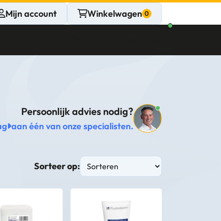
Mijn account
Winkelwagen
Klantenservice
Nu open
CONTACT
Persoonlijk advies nodig?
Persoonlijk
ag
aan één van onze specialisten.
advies
nodig?
Sorteer op:
Stel een vraag