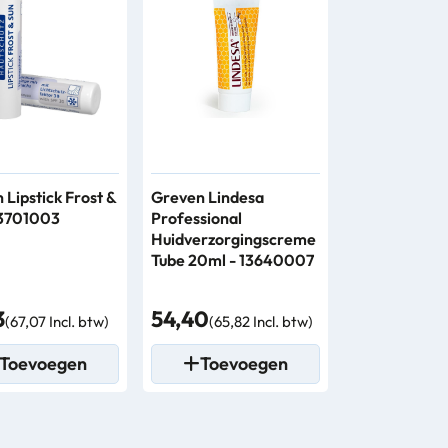
 Lipstick Frost &
Greven Lindesa
13701003
Professional
Huidverzorgingscreme
Tube 20ml - 13640007
3
54,40
(67,07 Incl. btw)
(65,82 Incl. btw)
Toevoegen
Toevoegen