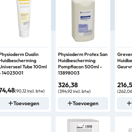
Physioderm Dualin
Physioderm Protex San
Greven
Huidbescherming
Huidbescherming
Huidb
Universeel Tube 100ml
Pompflacon 500ml -
Geurvr
- 14023001
13898003
326,38
216,
74,48
(90,12 Incl. btw)
(394,92 Incl. btw)
(262,06
Toevoegen
Toevoegen