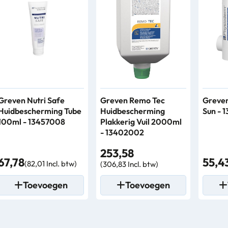
Greven Nutri Safe
Greven Remo Tec
Greven
Huidbescherming Tube
Huidbescherming
Sun - 
100ml - 13457008
Plakkerig Vuil 2000ml
- 13402002
253,58
67,78
55,4
(82,01 Incl. btw)
(306,83 Incl. btw)
Toevoegen
Toevoegen