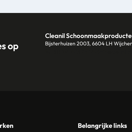
Cleanil Schoonmaakproducte
es op
Bijsterhuizen 2003, 6604 LH Wijche
+31 (0)6 18 13 25 17
info@cleanil.n
rken
Belangrijke links