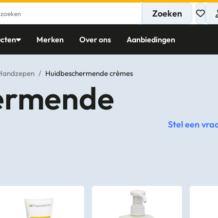
Zoeken
cten
Merken
Over ons
Aanbiedingen
Handzepen
/
Huidbeschermende crèmes
ermende
Stel een vra