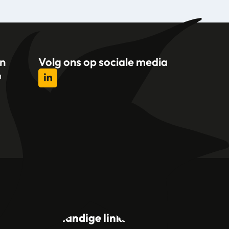
n
Volg ons op sociale media
n
l
Handige links