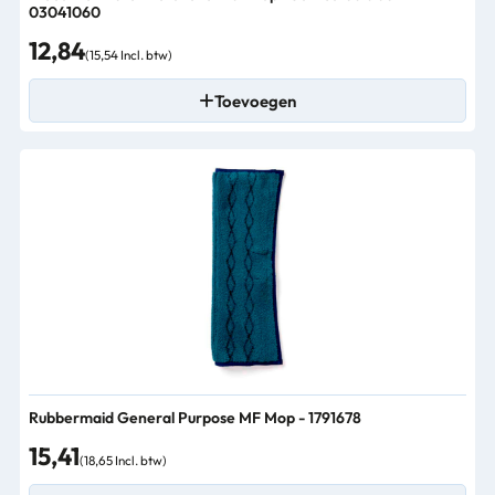
03041060
12,84
(15,54 Incl. btw)
Toevoegen
Rubbermaid General Purpose MF Mop - 1791678
15,41
(18,65 Incl. btw)