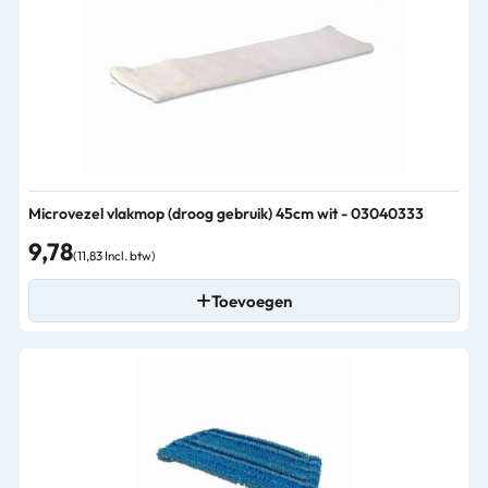
Microvezel vlakmop (droog gebruik) 45cm wit - 03040333
9,78
(11,83 Incl. btw)
Toevoegen