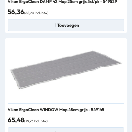
Vikan ErgoClean DAMP 42 Mop 25cm grijs 5st/pk - 549529
56,36
(68,20 Incl. btw)
Toevoegen
Vikan ErgoClean WINDOW Mop 48cm grijs - 549145
65,48
(79,23 Incl. btw)