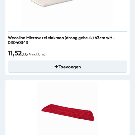
Wecoline Microvezel vlakmop (droog gebruik) 63cm wit -
03040343
11,52
(13,94 Incl. btw)
Toevoegen