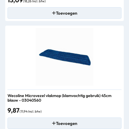
15,09
(18,26 Incl. btw)
Toevoegen
Wecoline Microvezel vlakmop (klamvochtig gebruik) 45cm
blauw - 03040560
9,87
(11,94 Incl. btw)
Toevoegen