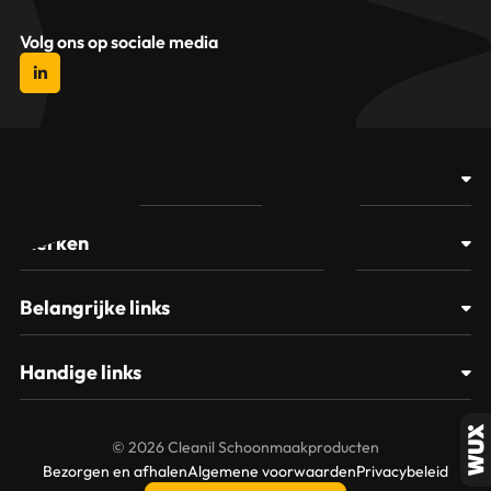
Volg ons op sociale media
Producten
Afvalbakken
Merken
Glasbewassing
Cleanil
Belangrijke links
Materialen
Spectro
Klantenservice
Papier – Dispensers - Toiletinrichting
Handige links
Vikan
Contact
Reinigingsmiddelen
Veelgestelde vragen
MTS Europroducts
Mijn account
© 2026 Cleanil Schoonmaakproducten
Over ons
Bezorgen en afhalen
Algemene voorwaarden
Privacybeleid
Vileda