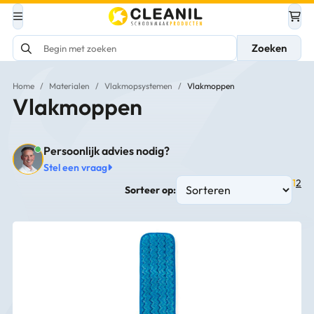
Zoeken
Home
/
Materialen
/
Vlakmopsystemen
/
Vlakmoppen
Vlakmoppen
Persoonlijk advies nodig?
Stel een vraag
1
2
Sorteer op: