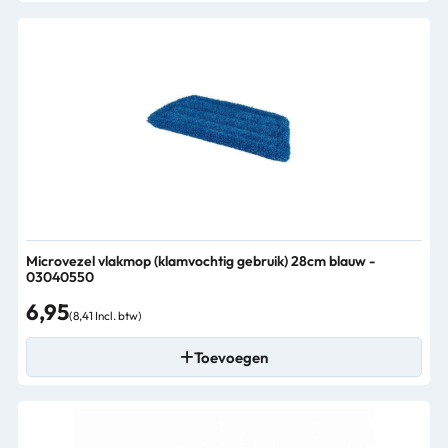
Microvezel vlakmop (klamvochtig gebruik) 28cm blauw -
03040550
6,95
(8,41 Incl. btw)
Toevoegen