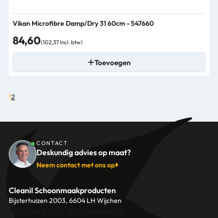
Vikan Microfibre Damp/Dry 31 60cm - 547660
84,60
(102,37 Incl. btw)
Toevoegen
1
2
CONTACT
Deskundig advies op maat?
Neem contact met ons op
Cleanil Schoonmaakproducten
Bijsterhuizen 2003, 6604 LH Wijchen
+31 (0)6 18 13 25 17
info@cleanil.nl