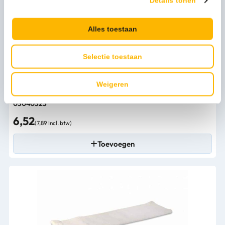
Details tonen
Alles toestaan
Selectie toestaan
Weigeren
Wecoline Microvezel vlakmop (droog gebruik) 28cm wit -
03040323
6,52
(7,89 Incl. btw)
Toevoegen