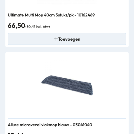
Ultimate Multi Mop 40cm 5stuks/pk - 10162469
66,50
(80,47 Incl. btw)
Toevoegen
Allure microvezel vlakmop blauw - 03041040