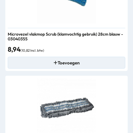
Microvezel vlakmop Scrub (klamvochtig gebruik) 28cm blauw -
03040355
8,94
(10,82 Incl. btw)
Toevoegen