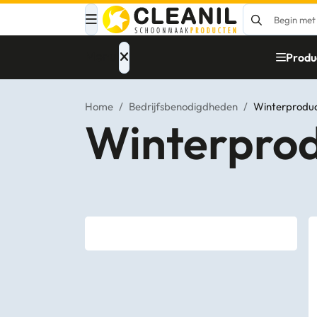
Menu
Produ
Home
/
Bedrijfsbenodigdheden
/
Winterprodu
Winterpro
Afvalinzameling
Materialen
Reinigingsmiddelen
Papier – Dispensers
- Toiletinrichting
Glasbewassing