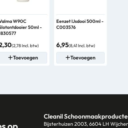
Valma W90C
Eenzet IJsdooi 500ml -
Slotontdooier 50ml -
C003576
1830577
2,30
6,95
(2,78 Incl. btw)
(8,41 Incl. btw)
Toevoegen
Toevoegen
Cleanil Schoonmaakproducte
es op
Bijsterhuizen 2003, 6604 LH Wijche