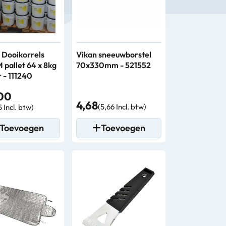
l Dooikorrels
Vikan sneeuwborstel
pallet 64 x 8kg
70x330mm - 521552
- 111240
00
4,68
(5,66 Incl. btw)
5 Incl. btw)
Toevoegen
Toevoegen