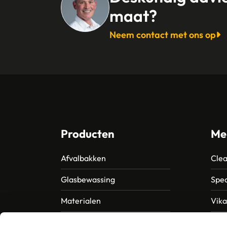
maat?
Neem contact met ons op
Producten
Me
Afvalbakken
Clea
Glasbewassing
Spec
Materialen
Vik
Papier – Dispensers -
MTS 