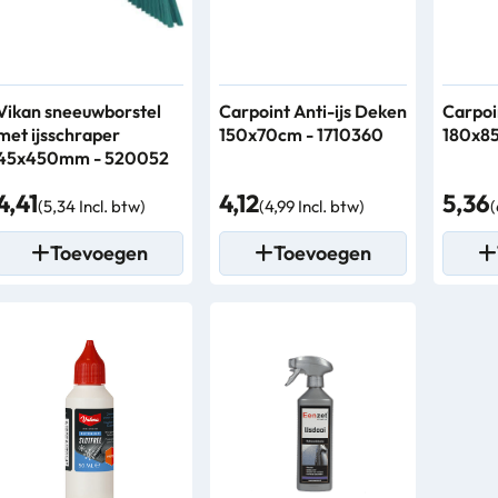
Vikan sneeuwborstel
Carpoint Anti-ijs Deken
Carpoi
met ijsschraper
150x70cm - 1710360
180x85
45x450mm - 520052
4,41
4,12
5,36
(5,34 Incl. btw)
(4,99 Incl. btw)
(
Toevoegen
Toevoegen