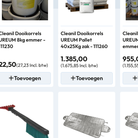
Cleanil Dooikorrels
Cleanil Dooikorrels
Cleani
UREUM 8kg emmer -
UREUM Pallet
UREUM 
111230
40x25Kg zak - 111260
emmer 
1.385,00
955,
22,50
(27,23 Incl. btw)
(1.675,85 Incl. btw)
(1.155,5
Toevoegen
Toevoegen