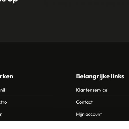
+31 (0)6 18 13 25 17
info@cleanil.n
rken
Belangrijke links
nil
Klantenservice
tro
Contact
an
Mijn account
Europroducts
Garantie en retourneren