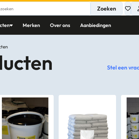
Zoeken
cten
Merken
Over ons
Aanbiedingen
cten
ducten
Stel een vra