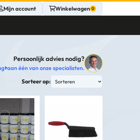
Mijn account
Winkelwagen
Klantenservice
Gesloten
Persoonlijk advies nodig?
CONTACT
ag
aan één van onze specialisten.
Persoonlijk
Sorteer op:
advies
nodig?
Stel een vraag