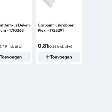
nt Anti-ijs Deken
Carpoint IJskrabber
cm - 1710363
Plexi - 1723291
0,81
6,49 Incl. btw)
(0,98 Incl. btw)
Toevoegen
Toevoegen