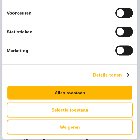
Voorkeuren
Vikan Hygiëne Nagelborstel Hard 13cm rood - 64404
Statistieken
3,82
(4,62 Incl. btw)
Toevoegen
Marketing
Details tonen
Alles toestaan
Selectie toestaan
Weigeren
Vikan Hygiëne Nagelborstel Hard 13cm groen - 64402