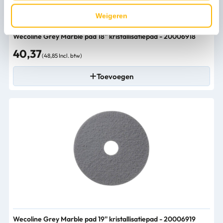
Weigeren
Wecoline Grey Marble pad 18'' kristallisatiepad - 20006918
40,37
(48,85 Incl. btw)
Toevoegen
Wecoline Grey Marble pad 19'' kristallisatiepad - 20006919