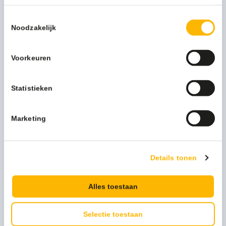
Toestemmingsselectie
Noodzakelijk
Voorkeuren
Wecoline Grey Marble pad 17'' kristallisatiepad - 20006917
Statistieken
36,19
(43,79 Incl. btw)
Toevoegen
Marketing
Details tonen
Alles toestaan
Selectie toestaan