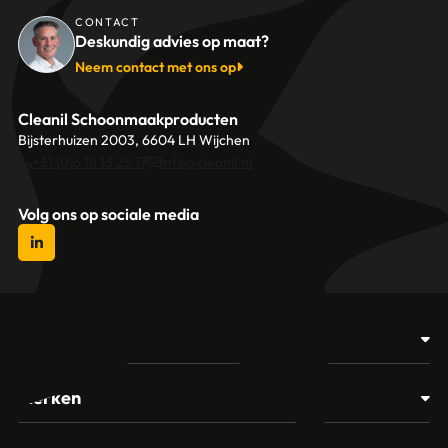
CONTACT
Deskundig advies op maat?
Neem contact met ons op
Cleanil Schoonmaakproducten
Bijsterhuizen 2003, 6604 LH Wijchen
+31 (0)6 18 13 25 17
info@cleanil.nl
Volg ons op sociale media
Producten
Afvalbakken
Merken
Glasbewassing
Cleanil