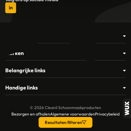
Producten
Afvalbakken
Merken
Glasbewassing
Cleanil
Belangrijke links
Materialen
Spectro
Klantenservice
Papier – Dispensers - Toiletinrichting
Handige links
Vikan
Contact
Reinigingsmiddelen
Veelgestelde vragen
MTS Europroducts
Mijn account
© 2026 Cleanil Schoonmaakproducten
Over ons
Bezorgen en afhalen
Algemene voorwaarden
Privacybeleid
Vileda
Garantie en retourneren
Resultaten filteren
Unger