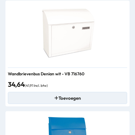
Wandbrievenbus Denian wit - VB 716760
34,64
(41,91 Incl. btw)
Toevoegen