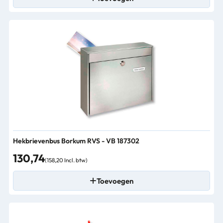
Hekbrievenbus Borkum RVS - VB 187302
130,74
(158,20 Incl. btw)
Toevoegen