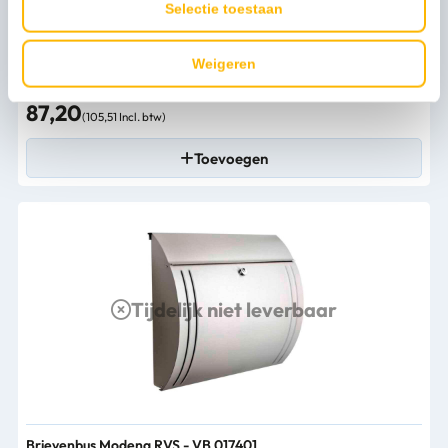
Selectie toestaan
Weigeren
Brievenbus Modena zilver - VB 017302
87,20
(105,51 Incl. btw)
Toevoegen
Tijdelijk niet leverbaar
Brievenbus Modena RVS - VB 017401