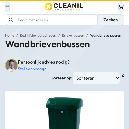
Zoeken
Home
/
Bedrijfsbenodigdheden
/
Brievenbussen
/
Wandbrievenbussen
Wandbrievenbussen
Persoonlijk advies nodig?
Stel een vraag
1
2
Sorteer op: