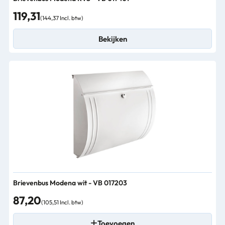
119,31
(144,37 Incl. btw)
Bekijken
Brievenbus Modena wit - VB 017203
87,20
(105,51 Incl. btw)
Toevoegen