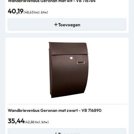
Wandbrievenbus Geronan mat wit - VB 716784
40,19
(48,63 Incl. btw)
Toevoegen
Wandbrievenbus Geronan mat zwart - VB 716890
35,44
(42,88 Incl. btw)