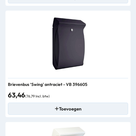
Brievenbus ‘Swing' antraciet - VB 396605
63,46
(76,79 Incl. btw)
Toevoegen