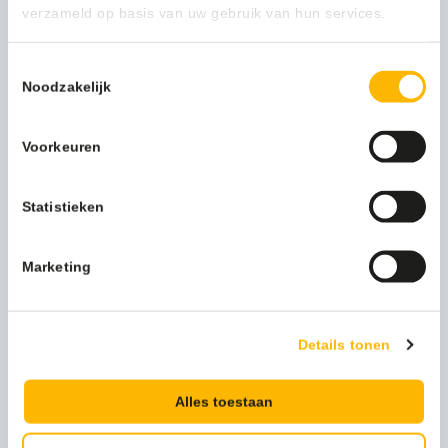
verzameld op basis van uw gebruik van hun services.
Toestemmingsselectie
Noodzakelijk
Voorkeuren
Brievenbus Modena antraciet - VB 187005
92,34
(111,73 Incl. btw)
Statistieken
Toevoegen
Marketing
Details tonen
Alles toestaan