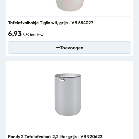
Tafelafvalbakje Tiglio wit, grijs - VB 684027
6,93
(8,39 Incl. btw)
Toevoegen
Fandy 2 Tafelafvalbak 2,2 liter grijs - VB 920622