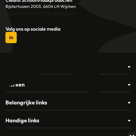
Cleanil Schoonmaakproducten
Bijsterhuizen 2003, 6604 LH Wijchen
+31 (0)6 18 13 25 17
info@cleanil.nl
Volg ons op sociale media
Producten
Afvalbakken
Merken
Glasbewassing
Cleanil
Belangrijke links
Materialen
Spectro
Klantenservice
Papier – Dispensers - Toiletinrichting
Handige links
Vikan
Contact
Reinigingsmiddelen
Veelgestelde vragen