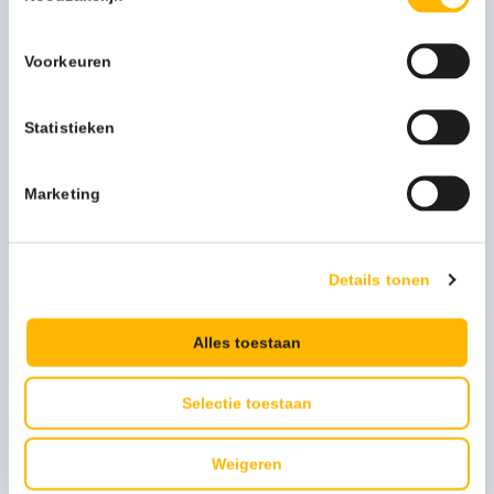
Voorkeuren
Statistieken
Marketing
Details tonen
Fandy 2 Tafelafvalbak 2,2 liter wit - VB 920622
7,14
Alles toestaan
(8,64 Incl. btw)
Toevoegen
Selectie toestaan
Weigeren