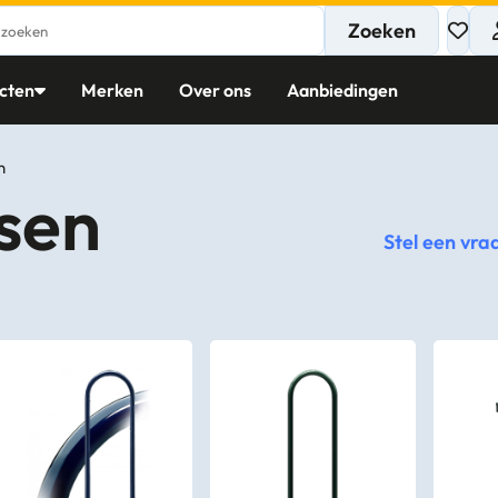
Zoeken
cten
Merken
Over ons
Aanbiedingen
n
sen
Stel een vra