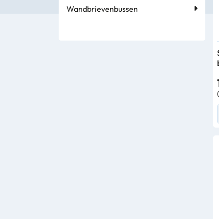
Wandbrievenbussen
Bedrijfsbenodigdheden
Machines
Persoonlijke
Bescherming