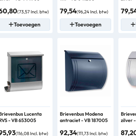
60,80
79,54
79,5
(73,57 Incl. btw)
(96,24 Incl. btw)
Toevoegen
Toevoegen
Brievenbus Lucenta
Brievenbus Modena
Briev
RVS - VB 653005
antraciet - VB 187005
zilver
95,93
92,34
87,2
(116,08 Incl. btw)
(111,73 Incl. btw)