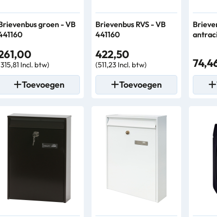
Brievenbus groen - VB
Brievenbus RVS - VB
Brieve
441160
441160
antrac
261,00
422,50
74,4
(315,81 Incl. btw)
(511,23 Incl. btw)
Toevoegen
Toevoegen