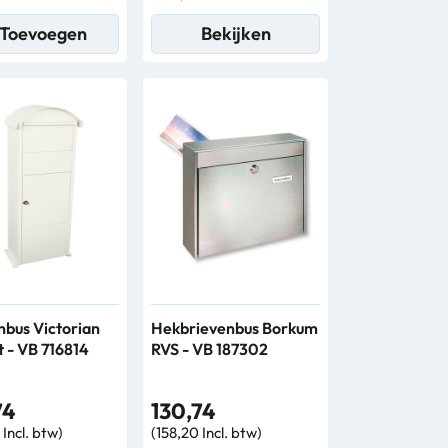
Toevoegen
Bekijken
nbus Victorian
Hekbrievenbus Borkum
t - VB 716814
RVS - VB 187302
74
130,74
 Incl. btw)
(158,20 Incl. btw)