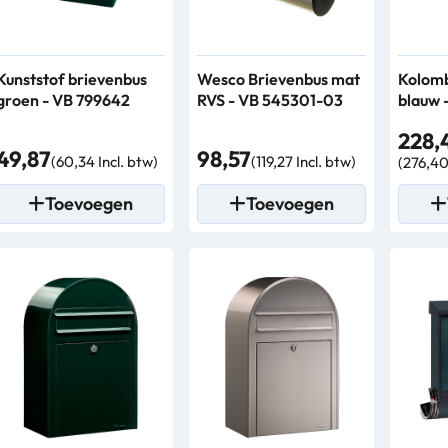
Kunststof brievenbus
Wesco Brievenbus mat
Kolomb
groen - VB 799642
RVS - VB 545301-03
blauw 
228,
49,87
98,57
(60,34 Incl. btw)
(119,27 Incl. btw)
(276,40
Toevoegen
Toevoegen