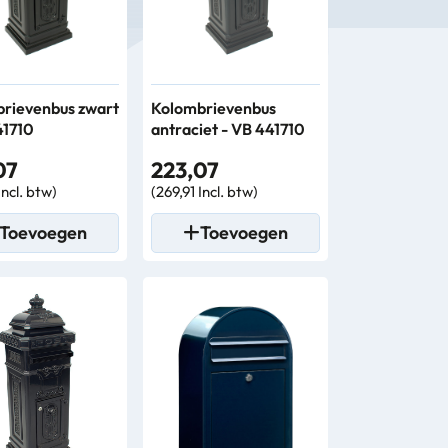
rievenbus zwart
Kolombrievenbus
41710
antraciet - VB 441710
07
223,07
Incl. btw)
(269,91 Incl. btw)
Toevoegen
Toevoegen