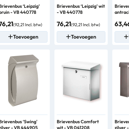
Brievenbus ‘Leipzig’
Brievenbus ‘Leipzig’ wit
Brieve
bruin - VB 440778
- VB 440778
antrac
76,21
76,21
63,4
(92,21 Incl. btw)
(92,21 Incl. btw)
Toevoegen
Toevoegen
Brievenbus ‘Swing'
Brievenbus Comfort
Brieve
zilver - VB 444905
wit - VB 041208
zilver