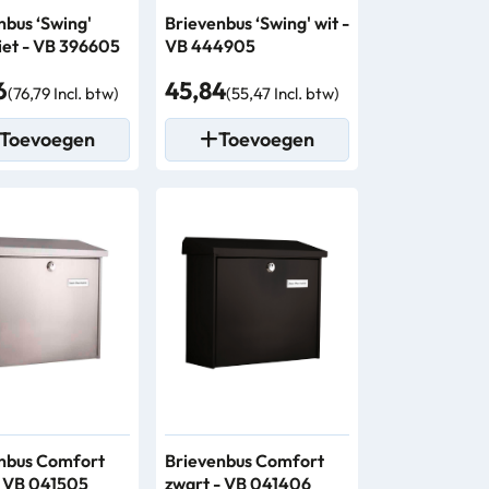
nbus ‘Swing'
Brievenbus ‘Swing' wit -
iet - VB 396605
VB 444905
6
45,84
(76,79 Incl. btw)
(55,47 Incl. btw)
Toevoegen
Toevoegen
nbus Comfort
Brievenbus Comfort
 - VB 041505
zwart - VB 041406