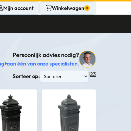
Mijn account
Winkelwagen
Klantenservice
Gesloten
Persoonlijk advies nodig?
CONTACT
ag
aan één van onze specialisten.
Persoonlijk
1
2
3
Sorteer op:
advies
nodig?
Stel een vraag