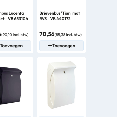
nbus Lucenta
Brievenbus 'Tian' mat
iet - VB 653104
RVS - VB 440172
6
70,56
(90,10 Incl. btw)
(85,38 Incl. btw)
Toevoegen
Toevoegen