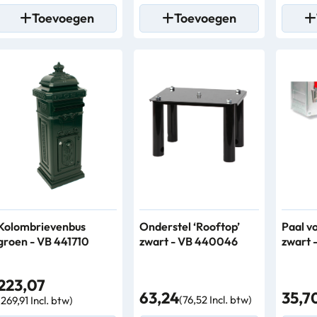
Toevoegen
Toevoegen
Kolombrievenbus
Onderstel ‘Rooftop’
Paal v
groen - VB 441710
zwart - VB 440046
zwart 
223,07
63,24
35,7
(76,52 Incl. btw)
(269,91 Incl. btw)