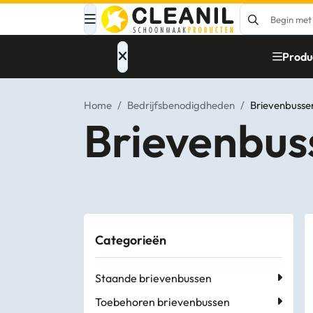
Menu
Produ
Home
/
Bedrijfsbenodigdheden
/
Brievenbusse
Brievenbus
Afvalinzameling
Materialen
Reinigingsmiddelen
Categorieën
Papier – Dispensers
- Toiletinrichting
Staande brievenbussen
Glasbewassing
Toebehoren brievenbussen