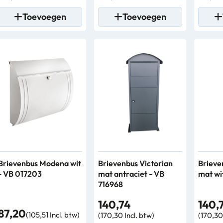
Toevoegen
Toevoegen
Brievenbus Modena wit
Brievenbus Victorian
Brieve
- VB 017203
mat antraciet - VB
mat wi
716968
140,74
140,
87,20
(105,51 Incl. btw)
(170,30 Incl. btw)
(170,30