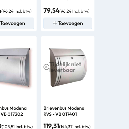
4
79,54
(96,24 Incl. btw)
(96,24 Incl. btw)
Toevoegen
Toevoegen
Tijdelijk niet
leverbaar
enbus Modena
Brievenbus Modena
 - VB 017302
RVS - VB 017401
0
119,31
(105,51 Incl. btw)
(144,37 Incl. btw)