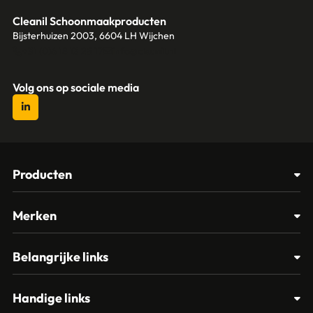
Cleanil Schoonmaakproducten
Bijsterhuizen 2003, 6604 LH Wijchen
+31 (0)6 18 13 25 17
info@cleanil.nl
Volg ons op sociale media
Producten
Afvalbakken
Merken
Glasbewassing
Cleanil
Belangrijke links
Materialen
Spectro
Klantenservice
Papier – Dispensers - Toiletinrichting
Handige links
Vikan