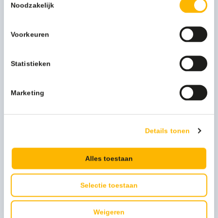
vaak dieper in de buidel tasten dan u wilt. Behalve als u kiest
Noodzakelijk
voor de stijlvolle accessoires van onze Mediclinics-lijn door
het nauwkeurige samenspel van verschillende materialen
bent u verzekerd van luxueus rvs design, dat bovendien
Voorkeuren
betaalbaar blijft.
Neem deze handendroger: de droger is gemaakt van
Statistieken
stevig staal, met een authentieke rvs look. De hoogglans
tuit en drukknop geven dit accessoire een extra spannende
look. De handendroger kenmerkt zich door zijn
Marketing
gebruiksvriendelijkheid met een druk op de knop wordt de
timer ten minste een halve minuut geactiveerd.
Wilt u topkwaliteit en een luxueuze uitstraling voor een
betaalbare prijs? Kies dan voor deze handendroger van
Details tonen
Mediclinics. Vraag nu de offerte aan!
Alles toestaan
Meer productinformatie
Gewicht (kg)
5 kg
Selectie toestaan
Artikel hoogte mm
248
Weigeren