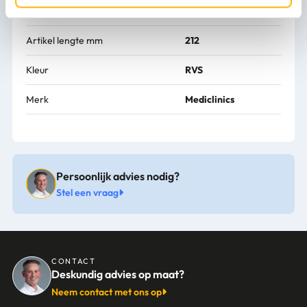
Artikel breedte mm
278
Artikel lengte mm
212
Kleur
RVS
Merk
Mediclinics
Persoonlijk advies nodig?
Stel een vraag
CONTACT
Deskundig advies op maat?
Neem contact met ons op