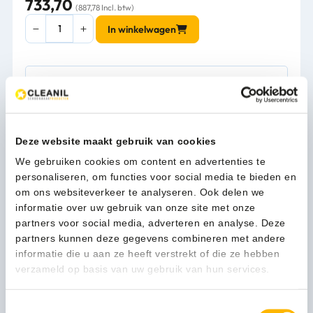
733,70
(887,78 Incl. btw)
Mediclinics
In winkelwagen
Handendroger
RVS
look
drukknop
1-3 werkdagen
-
12220
aantal
Deze website maakt gebruik van cookies
Kan ik u helpen?
We gebruiken cookies om content en advertenties te
Neem contact op
personaliseren, om functies voor social media te bieden en
om ons websiteverkeer te analyseren. Ook delen we
informatie over uw gebruik van onze site met onze
partners voor social media, adverteren en analyse. Deze
Beschrijving
partners kunnen deze gegevens combineren met andere
informatie die u aan ze heeft verstrekt of die ze hebben
verzameld op basis van uw gebruik van hun services.
Misschien ziet u het al helemaal voor u een donkere muur,
met matzwarte tegels, waartegen de rvs accessoires
helemaal tot hun recht komen. Helaas moet u hiervoor
Toestemmingsselectie