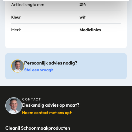
Artikel lengte mm
214
Kleur
wit
Merk
Mediclinics
Persoonlijk advies nodig?
Stel een vraag
CONTACT
Deskundig advies op maat?
Neem contact met ons op
Cleanil Schoonmaakproducten