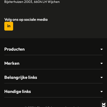
Bijsterhuizen 2003, 6604 LH Wijchen
+31 (0)6 18 13 25 17
info@cleanil.nl
Volg ons op sociale media
Producten
Afvalbakken
Merken
Glasbewassing
Cleanil
Belangrijke links
Materialen
Spectro
Klantenservice
Papier – Dispensers - Toiletinrichting
Handige links
Vikan
Contact
Reinigingsmiddelen
Veelgestelde vragen
MTS Europroducts