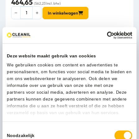
464,65
(562,23 Incl. btw)
Mediclinics
In winkelwagen
Handendroger
wit
drukknop
-
1-3 werkdagen
12260
aantal
Deze website maakt gebruik van cookies
We gebruiken cookies om content en advertenties te
Kan ik u helpen?
personaliseren, om functies voor social media te bieden en
Neem contact op
om ons websiteverkeer te analyseren. Ook delen we
informatie over uw gebruik van onze site met onze
partners voor social media, adverteren en analyse. Deze
partners kunnen deze gegevens combineren met andere
Beschrijving
informatie die u aan ze heeft verstrekt of die ze hebben
verzameld op basis van uw gebruik van hun services.
Of uw gasten zich nu in een restaurant of in een
bedrijfsruimte bevinden, een schone en smaakvol
Toestemmingsselectie
ingerichte sanitaire ruimte geeft uw gasten een extra
Noodzakelijk