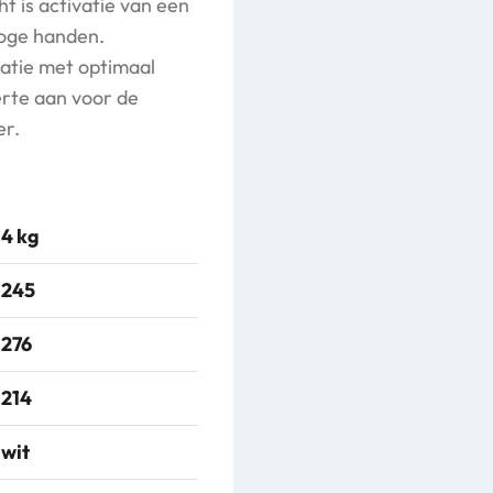
t is activatie van een
roge handen.
natie met optimaal
rte aan voor de
er.
4 kg
245
276
214
wit