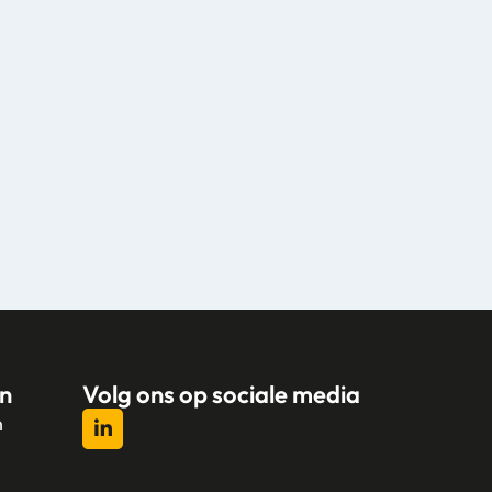
n
Volg ons op sociale media
n
l