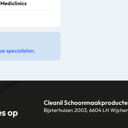
Mediclinics
e specialisten.
Cleanil Schoonmaakproducte
es op
Bijsterhuizen 2003, 6604 LH Wijche
+31 (0)6 18 13 25 17
info@cleanil.n