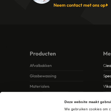
Neem contact met ons op
Producten
Me
Afvalbakken
Clea
Glasbewassing
Spec
Materialen
Vik
Papier – Dispensers -
MTS 
Deze website maakt gebru
Toiletinrichting
Vile
We gebruiken cookies om co