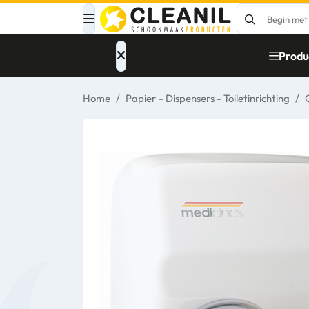
Menu
Produ
Home
/
Papier – Dispensers - Toiletinrichting
/
Afvalinzameling
Materialen
Reinigingsmiddelen
Papier – Dispensers
- Toiletinrichting
Glasbewassing