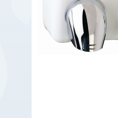
Bedrijfsbenodigdheden
Machines
Persoonlijke
Bescherming