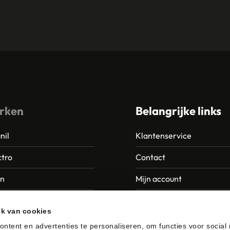
rken
Belangrijke links
nil
Klantenservice
tro
Contact
an
Mijn account
Europroducts
Garantie en retourneren
ik van cookies
da
ntent en advertenties te personaliseren, om functies voor social