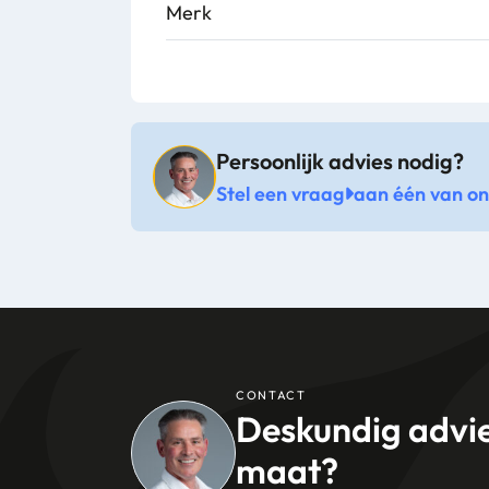
Merk
Persoonlijk advies nodig?
Stel een vraag
aan één van onz
CONTACT
Deskundig advi
maat?