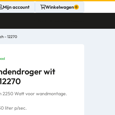
Mijn account
Winkelwagen
Klantenservice
Gesloten
ch – 12270
CONTACT
Persoonlijk
aad
advies
andendroger wit
 12270
nodig?
Stel een vraag
h 2250 Watt voor wandmontage.
0 liter p/sec.