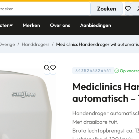
Zoeken
cten
Merken
Over ons
Aanbiedingen
Overige
/
Handdrogers
/
Mediclinics Handendroger wit automatis
Op voorr
8435265826461
Mediclinics H
automatisch –
Handendroger automatisc
Met draaibare tuit.
Bruto luchtopbrengst ca. 13