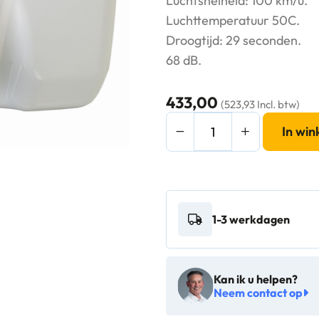
Luchtsnelheid: 100 km/u.
Luchttemperatuur 50C.
Droogtijd: 29 seconden.
68 dB.
433,00
(523,93 Incl. btw)
Mediclinics
In wi
Handendroger
wit
automatisch
-
1-3 werkdagen
12270
aantal
Kan ik u helpen?
Neem contact op