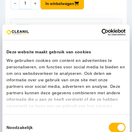
Mediclinics
In winkelwagen
Handendroger
wit
automatisch
-
1-3 werkdagen
12300
aantal
Deze website maakt gebruik van cookies
Kan ik u helpen?
We gebruiken cookies om content en advertenties te
Neem contact op
personaliseren, om functies voor social media te bieden en
om ons websiteverkeer te analyseren. Ook delen we
informatie over uw gebruik van onze site met onze
Beschrijving
partners voor social media, adverteren en analyse. Deze
partners kunnen deze gegevens combineren met andere
informatie die u aan ze heeft verstrekt of die ze hebben
Het inrichten van een sanitaire ruimte vraagt om kennis
verzameld op basis van uw gebruik van hun services.
van zaken en een goed oog voor detail. Daar speelt de
keuze voor uw accessoires een belangrijke rol in.
Toestemmingsselectie
Met deze handendroger van Mediclinics weet u zeker dat u
Noodzakelijk
goed voor de dag komt bij uw gasten. Het afgeronde