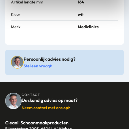
Artikel lengte mm
164
Kleur
wit
Merk
Mediclinics
Persoonlijk advies nodig?
Stel een vraag
CONTACT
Deskundig advies op maat?
Neem contact met ons op
Cleanil Schoonmaakproducten
Bijsterhuizen 2003, 6604 LH Wijchen