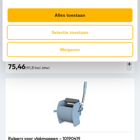
Alles toestaan
Selectie toestaan
Weigeren
Mop-pers voor vloermoppen grijs – 10160095
75,46
(91,31 Incl. btw)
Rolpers voor vlakmoppen – 10190419