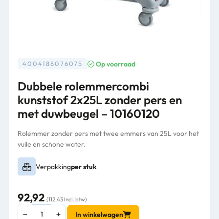
Op voorraad
4004188076075
Dubbele rolemmercombi
kunststof 2x25L zonder pers en
met duwbeugel – 10160120
Rolemmer zonder pers met twee emmers van 25L voor het
vuile en schone water.
Verpakking
per stuk
92,92
(112,43 Incl. btw)
Dubbele
In winkelwagen