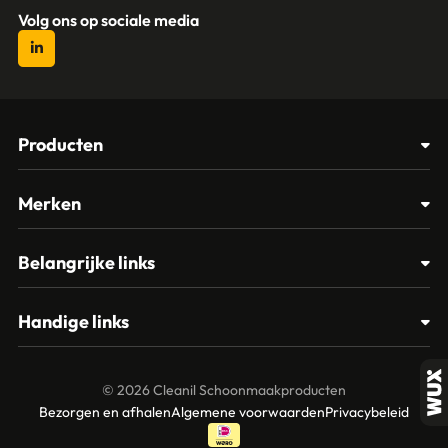
Volg ons op sociale media
Producten
Afvalbakken
Merken
Glasbewassing
Cleanil
Belangrijke links
Materialen
Spectro
Klantenservice
Papier – Dispensers - Toiletinrichting
Handige links
Vikan
Contact
Reinigingsmiddelen
Veelgestelde vragen
MTS Europroducts
Mijn account
© 2026 Cleanil Schoonmaakproducten
Over ons
Bezorgen en afhalen
Algemene voorwaarden
Privacybeleid
Vileda
Garantie en retourneren