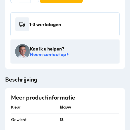
rolemmercombi
kunststof
2x25L
zonder
1-3 werkdagen
pers
en
met
duwbeugel
Kan ik u helpen?
-
Neem contact op
10160120
aantal
Beschrijving
Meer productinformatie
Kleur
blauw
Gewicht
18