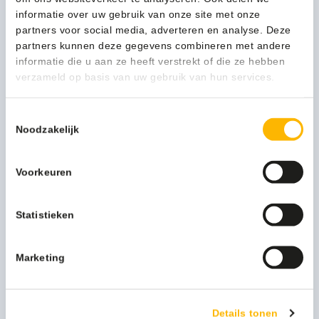
informatie over uw gebruik van onze site met onze
Wecoline Ergonomische telescoopsteel van aluminium (90-
160cm) met draaibare kop – 03030700
partners voor social media, adverteren en analyse. Deze
partners kunnen deze gegevens combineren met andere
30,03
informatie die u aan ze heeft verstrekt of die ze hebben
(36,34 Incl. btw)
verzameld op basis van uw gebruik van hun services.
Toestemmingsselectie
Noodzakelijk
Voorkeuren
Statistieken
Kunststof mopklem met universele steelbevestiging blauw –
10100900
Marketing
5,06
(6,12 Incl. btw)
Details tonen