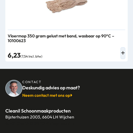
Vloermop 350 gram gelust met band, wasbaar op 90°C –
10100623
6,23
(7,54 Incl. btw)
CONTACT
Deskundig advies op maat?
Neem contact met ons op
Cleanil Schoonmaakproducten
Bijsterhuizen 2003, 6604 LH Wijchen
+31 (0)6 18 13 25 17
info@cleanil.nl