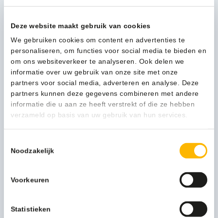
Vloermop
In winkelwagen
350
Deze website maakt gebruik van cookies
gram
gelust
We gebruiken cookies om content en advertenties te
met
personaliseren, om functies voor social media te bieden en
1-3 werkdagen
band,
om ons websiteverkeer te analyseren. Ook delen we
wasbaar
informatie over uw gebruik van onze site met onze
op
partners voor social media, adverteren en analyse. Deze
90°C
partners kunnen deze gegevens combineren met andere
Kan ik u helpen?
-
informatie die u aan ze heeft verstrekt of die ze hebben
Neem contact op
10100623
verzameld op basis van uw gebruik van hun services.
aantal
Toestemmingsselectie
Beschrijving
Noodzakelijk
Meer productinformatie
Voorkeuren
Merk
Wecoline
Statistieken