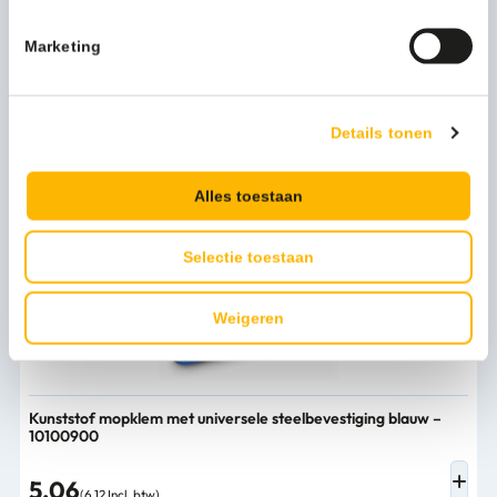
Marketing
Persoonlijk advies nodig?
Stel een vraag
Details tonen
Bijpassende producten
Alles toestaan
Selectie toestaan
Weigeren
Kunststof mopklem met universele steelbevestiging blauw –
10100900
5,06
(6,12 Incl. btw)