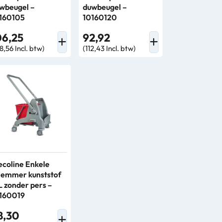
wbeugel –
duwbeugel –
160105
10160120
06,25
92,92
8,56 Incl. btw)
(112,43 Incl. btw)
coline Enkele
lemmer kunststof
L zonder pers –
160019
8,30