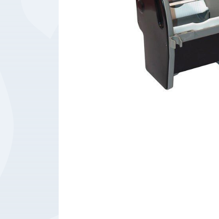
Bedrijfsbenodigdheden
Machines
Persoonlijke
Bescherming