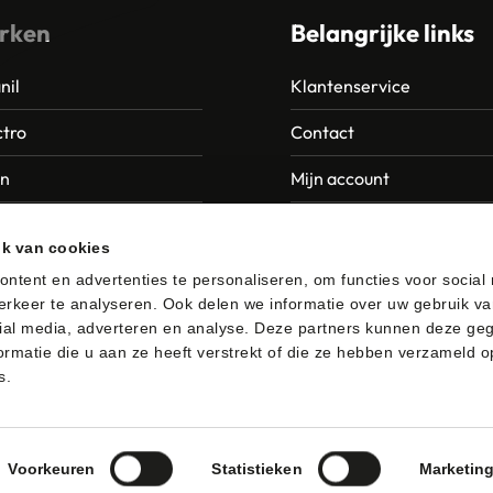
rken
Belangrijke links
nil
Klantenservice
tro
Contact
an
Mijn account
Europroducts
Garantie en retourneren
ik van cookies
da
ntent en advertenties te personaliseren, om functies voor social
rkeer te analyseren. Ook delen we informatie over uw gebruik va
er
ial media, adverteren en analyse. Deze partners kunnen deze ge
rmatie die u aan ze heeft verstrekt of die ze hebben verzameld o
s.
afhalen
Algemene voorwaarden
Privacybeleid
Voorkeuren
Statistieken
Marketin