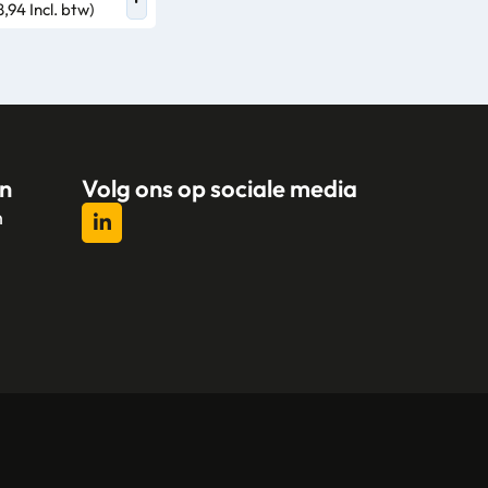
8,94 Incl. btw)
n
Volg ons op sociale media
n
l