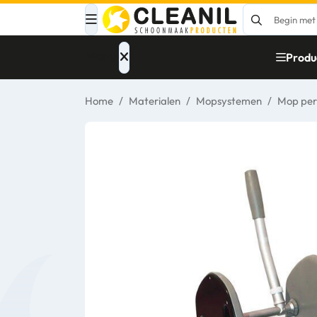
Menu
Produ
Home
/
Materialen
/
Mopsystemen
/
Mop per
Afvalinzameling
Materialen
Reinigingsmiddelen
Papier – Dispensers
- Toiletinrichting
Glasbewassing