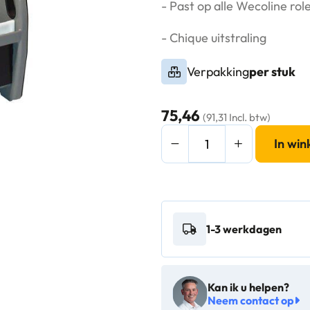
- Past op alle Wecoline ro
- Chique uitstraling
Verpakking
per stuk
75,46
(91,31 Incl. btw)
Mop-
In wi
pers
voor
vloermoppen
grijs
1-3 werkdagen
-
10160095
aantal
Kan ik u helpen?
Neem contact op