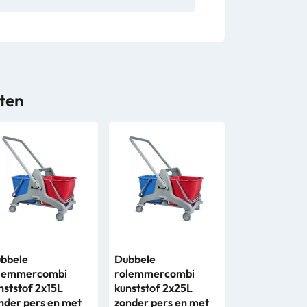
ten
bbele
Dubbele
lemmercombi
rolemmercombi
nststof 2x15L
kunststof 2x25L
nder pers en met
zonder pers en met