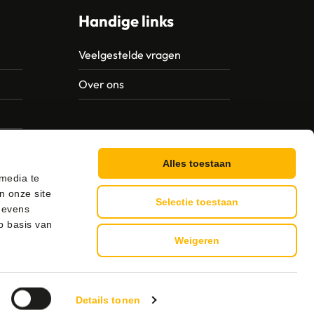
Handige links
Veelgestelde vragen
Over ons
Alles toestaan
 media te
n onze site
Selectie toestaan
gevens
p basis van
Weigeren
g
Details tonen