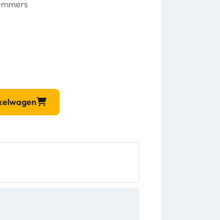
lemmers
nkelwagen