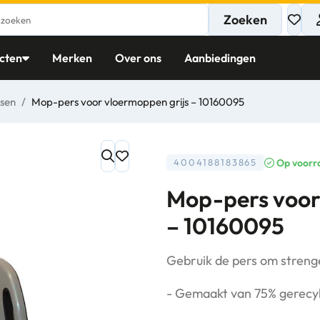
Zoeken
cten
Merken
Over ons
Aanbiedingen
sen
/
Mop-pers voor vloermoppen grijs – 10160095
Op voorr
4004188183865
Mop-pers voor
– 10160095
Gebruik de pers om stren
- Gemaakt van 75% gerecyl