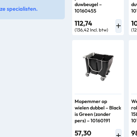
duwbeugel –
du
e specialisten.
10160455
10
112,74
1
(136,42 Incl. btw)
(12
Mopemmer op
We
wielen dubbel – Black
ro
is Green (zonder
15
pers) – 10160191
10
57,30
9