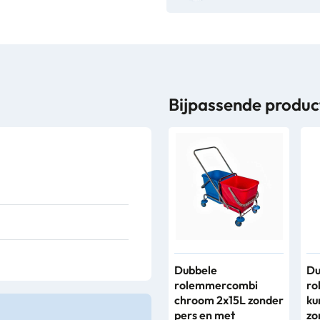
Bijpassende produc
Dubbele
Du
rolemmercombi
ro
chroom 2x15L zonder
ku
pers en met
zo