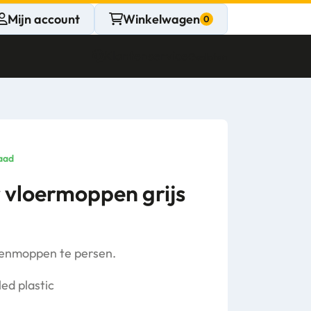
Mijn account
Winkelwagen
Klantenservice
Gesloten
CONTACT
Persoonlijk
aad
advies
 vloermoppen grijs
nodig?
Stel een vraag
genmoppen te persen.
ed plastic