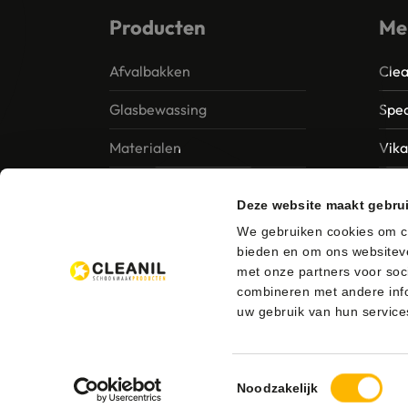
Producten
Me
Afvalbakken
Clea
Glasbewassing
Spec
Materialen
Vik
Papier – Dispensers -
MTS 
Deze website maakt gebru
Toiletinrichting
Vile
We gebruiken cookies om co
Reinigingsmiddelen
bieden en om ons websiteve
Ung
met onze partners voor soc
combineren met andere info
uw gebruik van hun service
Toestemmingsselectie
© 2026 Cleanil Schoonmaakproducten
Bezorgen en 
Noodzakelijk