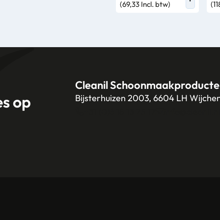
(69,33 Incl. btw)
(11
Cleanil Schoonmaakproducte
es op
Bijsterhuizen 2003, 6604 LH Wijche
+31 (0)6 18 13 25 17
info@cleanil.n