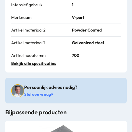
Intensief gebruik
1
Merknaam
V-part
Artikel materiaal 2
Powder Coated
Artikel materiaal 1
Galvanized steel
Artikel hoogte mm
700
Bekijk alle specificaties
Artikel breedte mm
263
Artikel lengte mm
335
Persoonlijk advies nodig?
Kleur
wit
Stel een vraag
Levertijd
1-3 werkdagen
Bijpassende producten