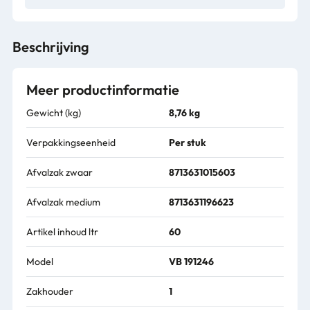
Beschrijving
Meer productinformatie
Gewicht (kg)
8,76 kg
Verpakkingseenheid
Per stuk
Afvalzak zwaar
8713631015603
Afvalzak medium
8713631196623
Artikel inhoud ltr
60
Model
VB 191246
Zakhouder
1