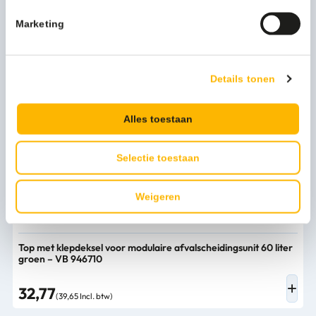
Marketing
Top met klepdeksel voor modulaire afvalscheidingsunit 60 liter
donkergrijs – VB 196227
Details tonen
32,77
(39,65 Incl. btw)
Alles toestaan
Selectie toestaan
Weigeren
Top met klepdeksel voor modulaire afvalscheidingsunit 60 liter
groen – VB 946710
32,77
(39,65 Incl. btw)