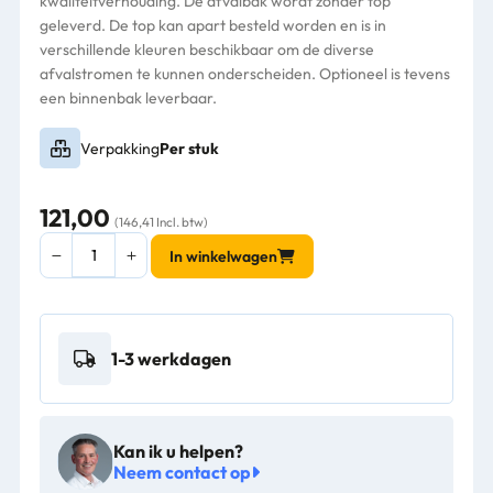
kwaliteitverhouding. De afvalbak wordt zonder top
geleverd. De top kan apart besteld worden en is in
verschillende kleuren beschikbaar om de diverse
afvalstromen te kunnen onderscheiden. Optioneel is tevens
een binnenbak leverbaar.
Verpakking
Per stuk
121,00
(146,41 Incl. btw)
Modulaire
In winkelwagen
afvalscheidingsunit
60L
wit
-
1-3 werkdagen
VB
191246
aantal
Kan ik u helpen?
Neem contact op