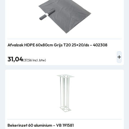
Afvalzak HDPE 60x80cm Grijs T20 25×20/ds – 402308
31,04
(37,56 Incl. btw)
Bekerinzet 60 aluminium – VB 191581