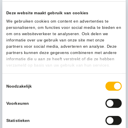
Deze website maakt gebruik van cookies
We gebruiken cookies om content en advertenties te
personaliseren, om functies voor social media te bieden en
om ons websiteverkeer te analyseren. Ook delen we
informatie over uw gebruik van onze site met onze
partners voor social media, adverteren en analyse. Deze
partners kunnen deze gegevens combineren met andere
informatie die u aan ze heeft verstrekt of die ze hebben
Top met klepdeksel voor modulaire afvalscheidingsunit 60 liter
blauw – VB 207541
verzameld op basis van uw gebruik van hun services.
32,77
(39,65 Incl. btw)
Toestemmingsselectie
Noodzakelijk
Voorkeuren
Statistieken