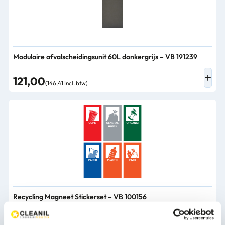
Modulaire afvalscheidingsunit 60L donkergrijs – VB 191239
121,00
(146,41 Incl. btw)
Recycling Magneet Stickerset – VB 100156
8,56
(10,36 Incl. btw)