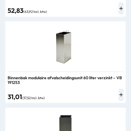
52,83
(63,92 Incl. btw)
Binnenbak modulaire afvalscheidingsunit 60 liter verzinkt – VB
191253
31,01
(37,52 Incl. btw)