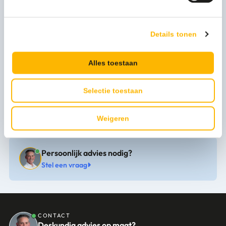
Verpakkingseenheid
1 x 6 stuks
Model
VB 100156
Details tonen
Artikel hoogte mm
180
Alles toestaan
Artikel breedte mm
90
Selectie toestaan
Levertijd
1-3 werkdagen
Weigeren
Persoonlijk advies nodig?
Stel een vraag
CONTACT
Deskundig advies op maat?