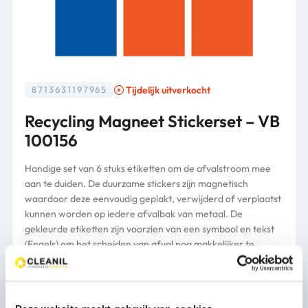
Tijdelijk uitverkocht
8713631197965
Recycling Magneet Stickerset – VB
100156
Handige set van 6 stuks etiketten om de afvalstroom mee
aan te duiden. De duurzame stickers zijn magnetisch
waardoor deze eenvoudig geplakt, verwijderd of verplaatst
kunnen worden op iedere afvalbak van metaal. De
gekleurde etiketten zijn voorzien van een symbool en tekst
(Engels) om het scheiden van afval nog makkelijker te
maken.
Houd mij op de hoogte.
Neem contact op