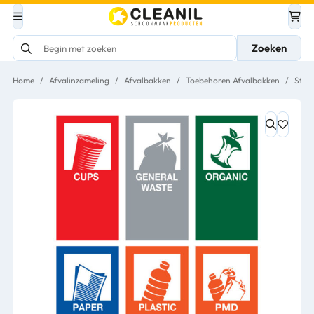
Zoeken
Home
/
Afvalinzameling
/
Afvalbakken
/
Toebehoren Afvalbakken
/
Stick