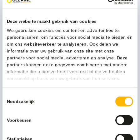
10,29
(12,45 Incl. btw)
Deze website maakt gebruik van cookies
MultiCleaner
In winkelwagen
We gebruiken cookies om content en advertenties te
Vloerreiniger
personaliseren, om functies voor social media te bieden en
laagschuimend
om ons websiteverkeer te analyseren. Ook delen we
1L
informatie over uw gebruik van onze site met onze
-
1-3 werkdagen
partners voor social media, adverteren en analyse. Deze
85201
partners kunnen deze gegevens combineren met andere
aantal
informatie die u aan ze heeft verstrekt of die ze hebben
verzameld op basis van uw gebruik van hun services.
Kan ik u helpen?
Neem contact op
Toestemmingsselectie
Noodzakelijk
Download productinfo
Voorkeuren
Download MSDS
Statistieken