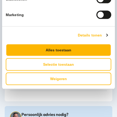
Beschrijving
Marketing
Details tonen
Meer productinformatie
Alles toestaan
Merk
Cleanil
Inhoud
1L
Selectie toestaan
Te gebruiken voor
Vloer
Weigeren
Kleur
groen
Persoonlijk advies nodig?