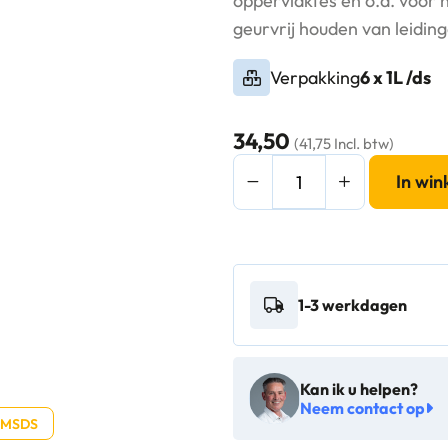
oppervlaktes en o.a. voor 
geurvrij houden van leidin
Verpakking
6 x 1L /ds
34,50
(41,75 Incl. btw)
Bio
In wi
Cleaner
Ontstopper
6x1L
-
1-3 werkdagen
004064
aantal
Kan ik u helpen?
Neem contact op
 MSDS