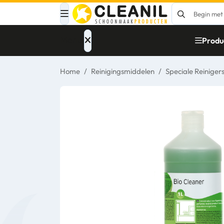
Menu
Produ
Home
/
Reinigingsmiddelen
/
Speciale Reinigers
Afvalinzameling
Materialen
Reinigingsmiddelen
Papier – Dispensers
- Toiletinrichting
Glasbewassing