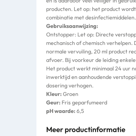
en is daardoor veel veiliger in gebrui
producten. Let op: het product word
combinatie met desinfectiemiddelen.
Gebruiksaanwijzing:
Ontstopper: Let op: Directe verstoppi
mechanisch of chemisch verhelpen. Do
normale vervuiling, 20 ml product rec
afvoer. Bij voorkeur de leiding enkele
Het product werkt minimaal 24 uur na
inwerktijd en aanhoudende verstopp
dosering verhogen.
Kleur:
Groen
Geur:
Fris geparfumeerd
pH waarde:
6,5
Meer productinformatie