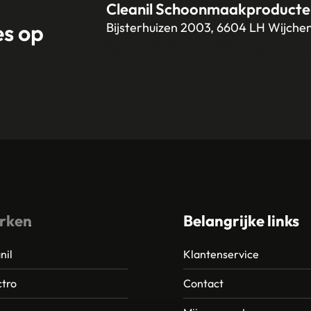
Cleanil Schoonmaakproducte
es op
Bijsterhuizen 2003, 6604 LH Wijche
+31 (0)6 18 13 25 17
info@cleanil.n
rken
Belangrijke links
nil
Klantenservice
tro
Contact