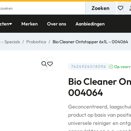
Zoeken
cten
Merken
Over ons
Aanbiedingen
 – Specials
/
Probiotica
/
Bio Cleaner Ontstopper 6x1L – 004064
Op voor
7424924018096
Bio Cleaner On
004064
Geconcentreerd, laagschui
product op basis van posit
universele reiniger en ont