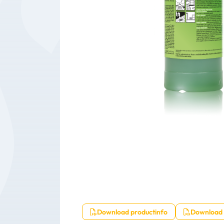
Bedrijfsbenodigdheden
Machines
Persoonlijke
Bescherming
Download productinfo
Download