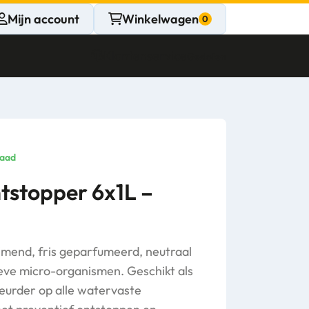
Mijn account
Winkelwagen
Klantenservice
Gesloten
CONTACT
Persoonlijk
raad
advies
tstopper 6x1L –
nodig?
Stel een vraag
mend, fris geparfumeerd, neutraal
ieve micro-organismen. Geschikt als
geurder op alle watervaste