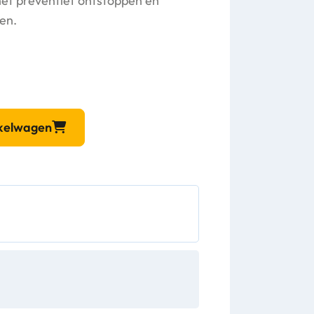
het preventief ontstoppen en
gen.
nkelwagen