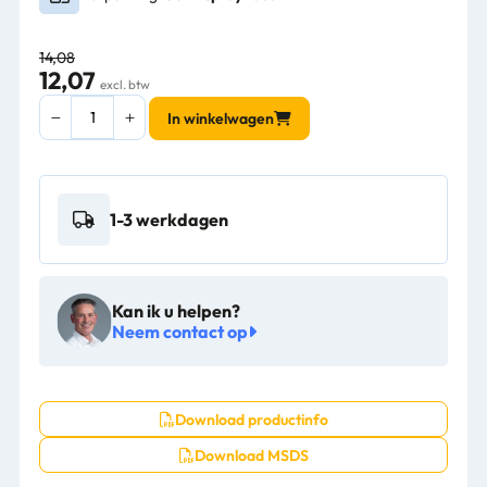
14,08
12,07
excl. btw
Hygeniq
In winkelwagen
Diepvriesreiniger
ECO
E.19
Ready-
1-3 werkdagen
To-
Use
750ml
-
Kan ik u helpen?
E137519
Neem contact op
aantal
Download productinfo
Download MSDS