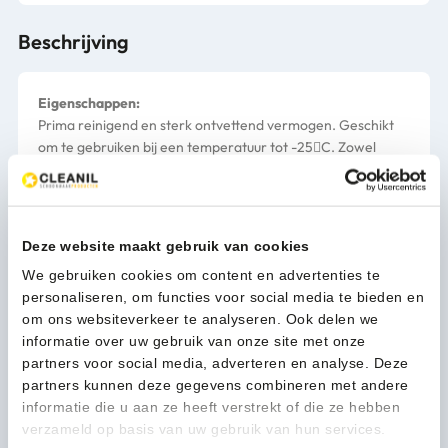
Beschrijving
Eigenschappen:
Prima reinigend en sterk ontvettend vermogen. Geschikt
om te gebruiken bij een temperatuur tot -25C. Zowel
machinaal (vloerreinigingsmachine) als handmatig
toepasbaar en geschikt voor alle alcoholbestendige
afwasbare oppervlakken.
FREEZCLEAN E.19 is 100% veilig voor het milieu en bevat
Deze website maakt gebruik van cookies
geen gevaarlijke componenten, is mild voor de huid en
We gebruiken cookies om content en advertenties te
volkomen veilig voor mens en dier. Laat geen residu of
personaliseren, om functies voor social media te bieden en
waas achter.
om ons websiteverkeer te analyseren. Ook delen we
Gebruiksinstructie:
informatie over uw gebruik van onze site met onze
Verwijder vooraf grove vervuiling en dikke ijslagen (vanaf
partners voor social media, adverteren en analyse. Deze
2-3 mm. laagdikte).
partners kunnen deze gegevens combineren met andere
Handmatige reiniging:
Spray of foam (verticale vlakken)
informatie die u aan ze heeft verstrekt of die ze hebben
een passende hoeveelheid FREEZCLEAN E.19 op het
verzameld op basis van uw gebruik van hun services.
oppervlak en laat enige tijd inwerken. Borstel hevige