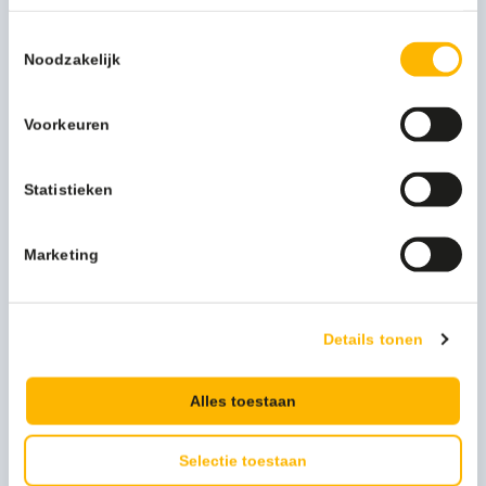
vervuiling los met een schuurspons of borstel. Neem af met
een droge microvezel werkdoek.
Toestemmingsselectie
Dosering:
Noodzakelijk
FREEZCLEAN E.19 wordt gebruikt met behulp van de
speciale duurzame combispray flacon zodat er met één
Voorkeuren
flacon zowel kan worden gesprayd als gefoamd.
Het product is gebruiksklaar. Bij verdunning verliest het
middel aan effectiviteit en werking.
Statistieken
Meer productinformatie
Marketing
Merk
Hygeniq
Details tonen
Persoonlijk advies nodig?
Alles toestaan
Stel een vraag
Selectie toestaan
Bijpassende producten