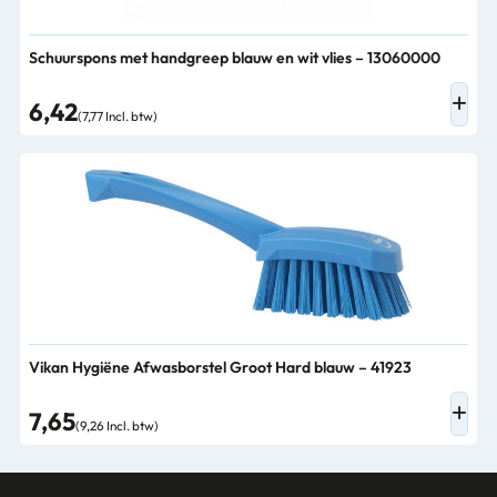
Schuurspons met handgreep blauw en wit vlies – 13060000
6,42
(7,77 Incl. btw)
Vikan Hygiëne Afwasborstel Groot Hard blauw – 41923
7,65
(9,26 Incl. btw)