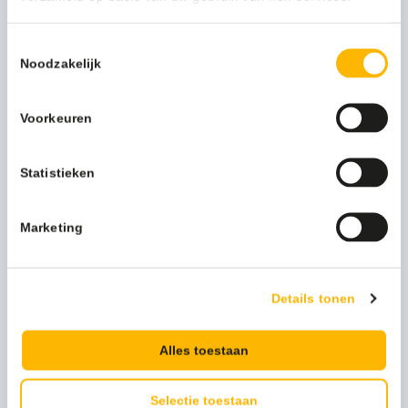
Kan ik u helpen?
Neem contact op
Toestemmingsselectie
Noodzakelijk
Download productinfo
Voorkeuren
Download MSDS
Statistieken
Beschrijving
Marketing
Actisan-5L bestaat vrijwel uitsluitend uit werkzame stof.
Deze werkzame stof is zeer stabiel en geeft daardoor zeer
voorspelbare en betrouwbare desinfectie resultaten. Het
Details tonen
desinfectiemiddel gaat een chemische reactie (oxidatie,
feitelijk een verbrandingsreactie) aan met micro-
organismen. Resistentie vorming is daardoor niet mogelijk.
Alles toestaan
Door de tabletvorm voor 5 liter water is Actisan-5L zeer
gemakkelijk en nauwkeurig te doseren. Door de vrijwel
Selectie toestaan
neutrale pH-waarde mist Actisan-5L de agressiviteit van