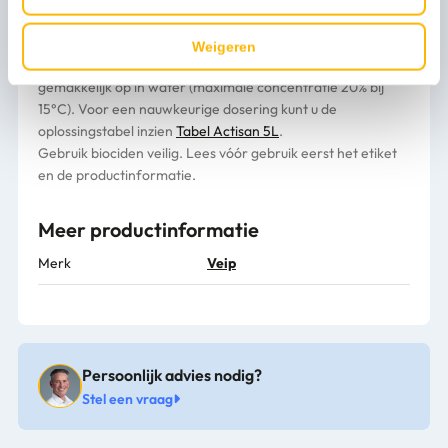
bijvoorbeeld natriumhypochloriet (chloorbleekloog).
Bovendien geeft Actisan-5L zowel bij lage als hoge PH-
Weigeren
waarden goede desinfectie resultaten. Actisan-5L lost
gemakkelijk op in water (maximale concentratie 20% bij
15°C). Voor een nauwkeurige dosering kunt u de
oplossingstabel inzien
Tabel Actisan 5L
.
Gebruik biociden veilig. Lees vóór gebruik eerst het etiket
en de productinformatie.
Meer productinformatie
Merk
Veip
Persoonlijk advies nodig?
Stel een vraag