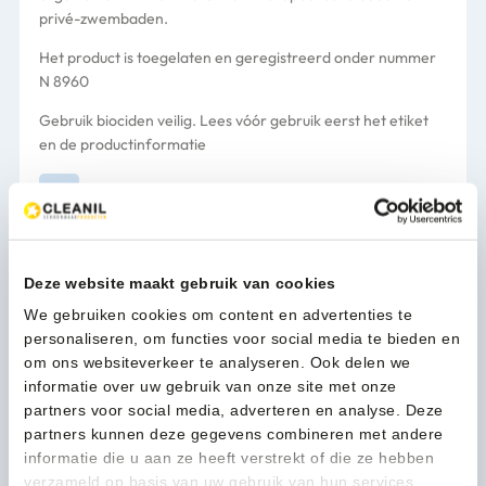
privé-zwembaden.
Het product is toegelaten en geregistreerd onder nummer
N 8960
Gebruik biociden veilig. Lees vóór gebruik eerst het etiket
en de productinformatie
Verpakking
300/pot
55,13
(66,71 Incl. btw)
Deze website maakt gebruik van cookies
Actisan
In winkelwagen
5L
We gebruiken cookies om content en advertenties te
chloortabletten
personaliseren, om functies voor social media te bieden en
300
om ons websiteverkeer te analyseren. Ook delen we
tabletten
informatie over uw gebruik van onze site met onze
1-3 werkdagen
pot
partners voor social media, adverteren en analyse. Deze
-
partners kunnen deze gegevens combineren met andere
103042
informatie die u aan ze heeft verstrekt of die ze hebben
aantal
verzameld op basis van uw gebruik van hun services.