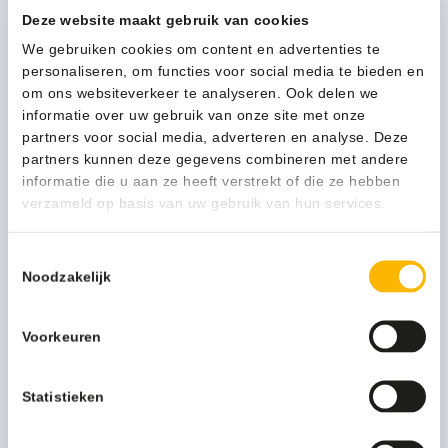
PRO
Deze website maakt gebruik van cookies
1,42L
We gebruiken cookies om content en advertenties te
-
Kan ik u helpen?
personaliseren, om functies voor social media te bieden en
1830953
Neem contact op
om ons websiteverkeer te analyseren. Ook delen we
aantal
informatie over uw gebruik van onze site met onze
partners voor social media, adverteren en analyse. Deze
partners kunnen deze gegevens combineren met andere
Beschrijving
informatie die u aan ze heeft verstrekt of die ze hebben
verzameld op basis van uw gebruik van hun services.
Turtle Wax Hybrid Solutions Pro Pure Wash met Slick & Slide
Toestemmingsselectie
Polymers is uniek geformuleerd om ongelooflijk schuim en
Noodzakelijk
verbazingwekkende reinigingscapaciteit te bieden zonder
afbreuk te doen aan waxen, sealants, en professionele
coatings. Door gebruik te maken van de meest effectieve
Voorkeuren
pH-neutrale oppervlakte actieve stoffen in de industrie,
breekt Pure Wash met gemak straatvuil en verkeersfilm af,
heeft een geweldige geur, en is extreem makkelijk af te
Statistieken
spoelen.
Onze gladste swirl bestendige pH neutrale wash