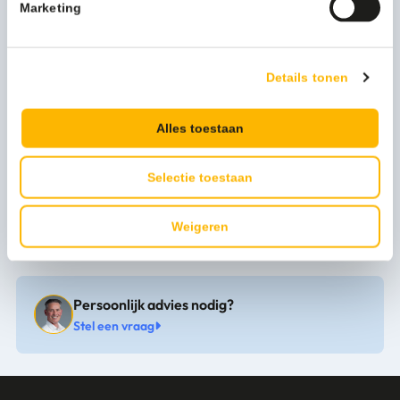
Marketing
Dik aanhangend schuim dat gemakkelijk af te spoelen is en
grondig reinigt zonder de bescherming aan te tasten
Heerlijke fruitige geur
Details tonen
Meer productinformatie
Merk
Turtle Wax
Alles toestaan
Levertijd
1-3 werkdagen
Selectie toestaan
Te gebruiken voor
wassen
Weigeren
Persoonlijk advies nodig?
Stel een vraag