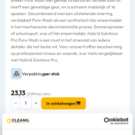
breekt Pure Wash met gemak straatvuil en verkeersfilm af,
heeft een geweldige geur, en is extreem makkelijk af te
spoelen. Gecombineerd met een uitstekende smering,
verdubbelt Pure Wash als een synthetisch klei smeermiddel
in het mechanische decontaminatie proces. Emmersproeier
of schuimspuit, was of klei smeermiddel, Hybrid Solutions
Pro Pure Wash is een must in het arsenaal van iedere
detailer die het beste wil. Voor onovertroffen bescherming
op professioneel niveau en waarde, is er niets vergelijkbaar
met Hybrid Solutions Pro.
Verpakking
per stuk
23,13
(27,99 Incl. btw)
Turtle
In winkelwagen
Wax
Slick-
n-
Slide
1-3 werkdagen
HS