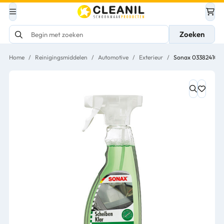
Zoeken
Home
/
Reinigingsmiddelen
/
Automotive
/
Exterieur
/
Sonax 03382410 Ru