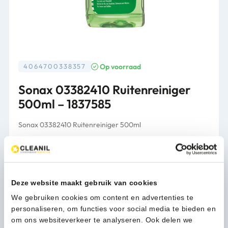
Op voorraad
4064700338357
Sonax 03382410 Ruitenreiniger
500ml – 1837585
Sonax 03382410 Ruitenreiniger 500ml
Verpakking
per stuk
8,08
(9,78 Incl. btw)
Deze website maakt gebruik van cookies
Sonax
In winkelwagen
We gebruiken cookies om content en advertenties te
03382410
personaliseren, om functies voor social media te bieden en
Ruitenreiniger
om ons websiteverkeer te analyseren. Ook delen we
500ml