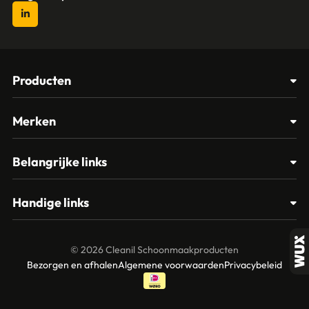
Producten
Afvalbakken
Merken
Glasbewassing
Cleanil
Belangrijke links
Materialen
Spectro
Klantenservice
Papier – Dispensers - Toiletinrichting
Handige links
Vikan
Contact
Reinigingsmiddelen
Veelgestelde vragen
MTS Europroducts
Mijn account
© 2026 Cleanil Schoonmaakproducten
Over ons
Bezorgen en afhalen
Algemene voorwaarden
Privacybeleid
Vileda
Garantie en retourneren
Unger