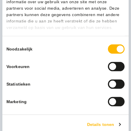
informatie over uw gebruik van onze site met onze
-
partners voor social media, adverteren en analyse. Deze
1-3 werkdagen
1837585
partners kunnen deze gegevens combineren met andere
aantal
informatie die u aan ze heeft verstrekt of die ze hebben
verzameld op basis van uw gebruik van hun services.
Kan ik u helpen?
Neem contact op
Toestemmingsselectie
Noodzakelijk
Beschrijving
Voorkeuren
Voor streepvrij zicht. Verwijdert insecten, vuil,
Statistieken
uitlaatgassen en nicotine van voorruit en koplampen.
Fosfaatvrij.
Marketing
Meer productinformatie
Merk
Sonax
Details tonen