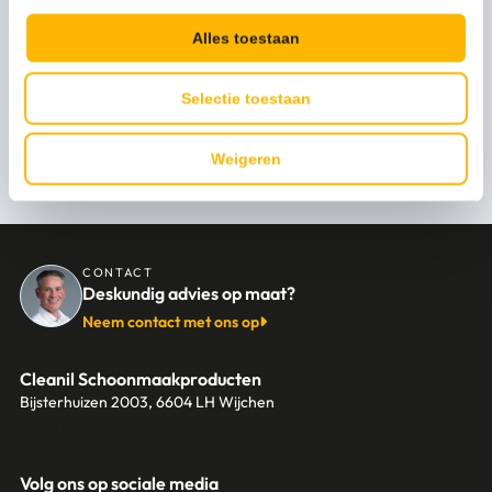
Levertijd
1-3 werkdagen
Alles toestaan
Selectie toestaan
Persoonlijk advies nodig?
Weigeren
Stel een vraag
CONTACT
Deskundig advies op maat?
Neem contact met ons op
Cleanil Schoonmaakproducten
Bijsterhuizen 2003, 6604 LH Wijchen
+31 (0)6 18 13 25 17
info@cleanil.nl
Volg ons op sociale media