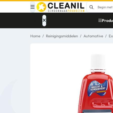
Menu
Produ
Home
/
Reinigingsmiddelen
/
Automotive
/
Ex
Afvalinzameling
Materialen
Reinigingsmiddelen
Papier – Dispensers
- Toiletinrichting
Glasbewassing