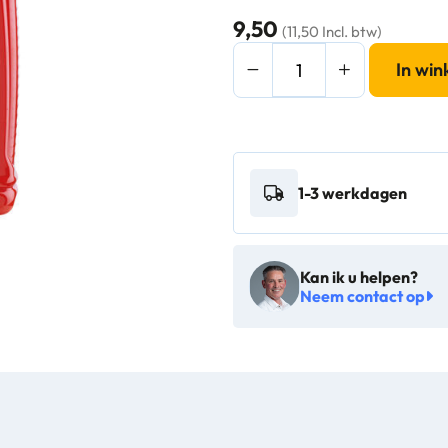
9,50
(11,50 Incl. btw)
Sonax
In wi
03133410
Wash
&
Wax
1-3 werkdagen
1L
-
1837668
Kan ik u helpen?
aantal
Neem contact op