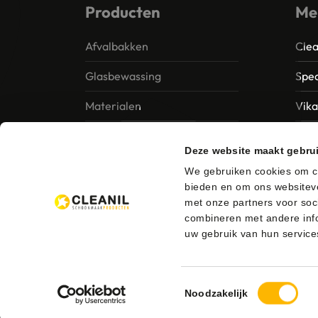
Producten
Me
Afvalbakken
Clea
Glasbewassing
Spec
Materialen
Vik
Papier – Dispensers -
MTS 
Deze website maakt gebru
Toiletinrichting
Vile
We gebruiken cookies om co
Reinigingsmiddelen
bieden en om ons websiteve
Ung
met onze partners voor soc
combineren met andere info
uw gebruik van hun service
Toestemmingsselectie
© 2026 Cleanil Schoonmaakproducten
Bezorgen en 
Noodzakelijk