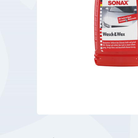
Bedrijfsbenodigdheden
Machines
Persoonlijke
Bescherming