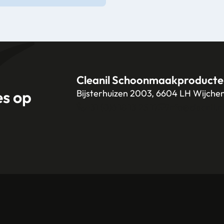
Cleanil Schoonmaakproducte
es op
Bijsterhuizen 2003, 6604 LH Wijche
+31 (0)6 18 13 25 17
info@cleanil.n