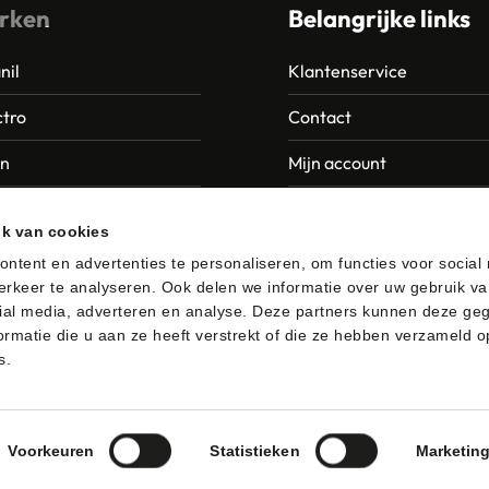
rken
Belangrijke links
nil
Klantenservice
tro
Contact
an
Mijn account
Europroducts
Garantie en retourneren
ik van cookies
da
ntent en advertenties te personaliseren, om functies voor social
rkeer te analyseren. Ook delen we informatie over uw gebruik va
er
ial media, adverteren en analyse. Deze partners kunnen deze ge
rmatie die u aan ze heeft verstrekt of die ze hebben verzameld o
s.
afhalen
Algemene voorwaarden
Privacybeleid
Voorkeuren
Statistieken
Marketin