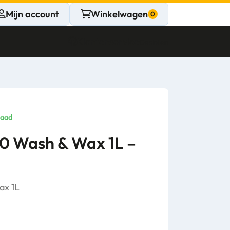
Mijn account
Winkelwagen
Klantenservice
Gesloten
CONTACT
Persoonlijk
raad
advies
0 Wash & Wax 1L –
nodig?
Stel een vraag
ax 1L