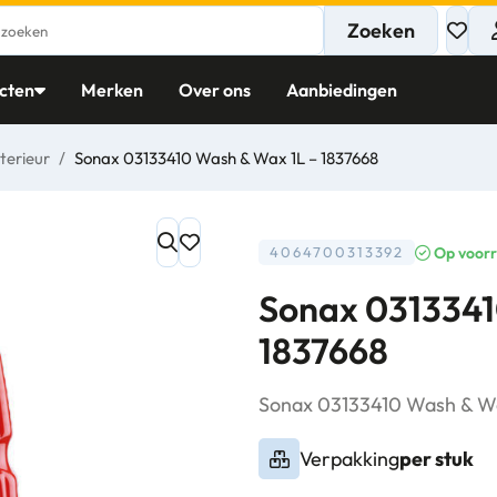
Zoeken
cten
Merken
Over ons
Aanbiedingen
terieur
/
Sonax 03133410 Wash & Wax 1L – 1837668
Op voor
4064700313392
Sonax 0313341
1837668
Sonax 03133410 Wash & W
Verpakking
per stuk