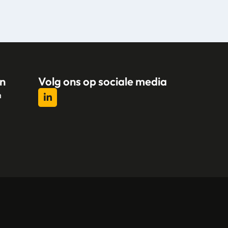
n
Volg ons op sociale media
n
l