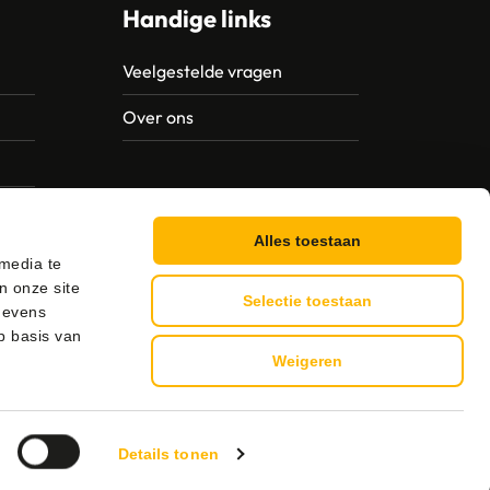
Handige links
Veelgestelde vragen
Over ons
Alles toestaan
 media te
n onze site
Selectie toestaan
gevens
p basis van
Weigeren
g
Details tonen