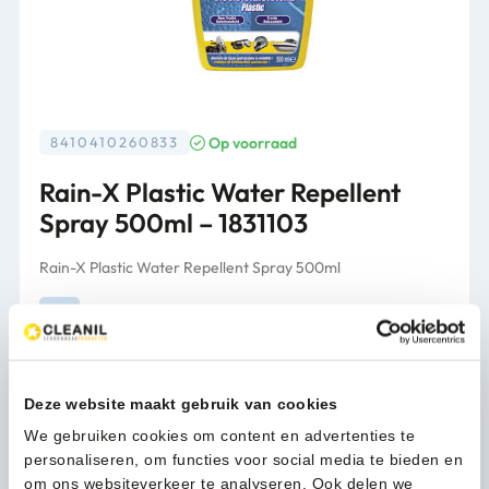
Op voorraad
8410410260833
Rain-X Plastic Water Repellent
Spray 500ml – 1831103
Rain-X Plastic Water Repellent Spray 500ml
Verpakking
per stuk
12,03
(14,56 Incl. btw)
Deze website maakt gebruik van cookies
Rain-
In winkelwagen
We gebruiken cookies om content en advertenties te
X
personaliseren, om functies voor social media te bieden en
Plastic
om ons websiteverkeer te analyseren. Ook delen we
Water