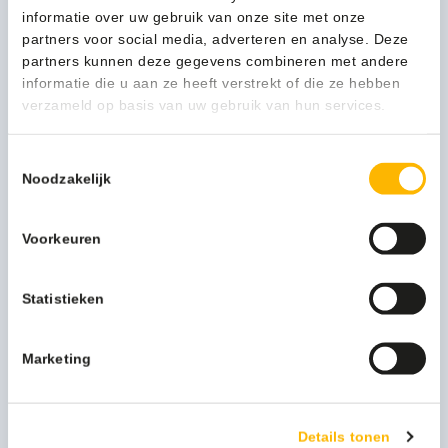
informatie over uw gebruik van onze site met onze
Repellent
1-3 werkdagen
partners voor social media, adverteren en analyse. Deze
Spray
partners kunnen deze gegevens combineren met andere
500ml
informatie die u aan ze heeft verstrekt of die ze hebben
-
verzameld op basis van uw gebruik van hun services.
1831103
Kan ik u helpen?
aantal
Neem contact op
Toestemmingsselectie
Noodzakelijk
Beschrijving
Voorkeuren
Vormt een waterafstotend laagje op verschillende plastic
Statistieken
oppervlakken. Dit product transformeert water in
druppeltjes en laat deze afrollen. Perfect voor
motorhelmvizieren en veiligheidsbrillen.
Marketing
Meer productinformatie
Details tonen
Merk
Rain X / Slick50