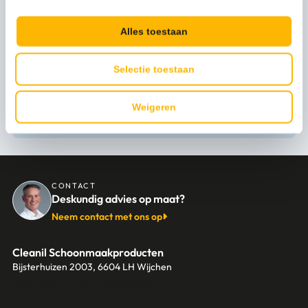
Levertijd
1-3 werkdagen
Alles toestaan
Selectie toestaan
Persoonlijk advies nodig?
Weigeren
Stel een vraag
CONTACT
Deskundig advies op maat?
Neem contact met ons op
Cleanil Schoonmaakproducten
Bijsterhuizen 2003, 6604 LH Wijchen
+31 (0)6 18 13 25 17
info@cleanil.nl