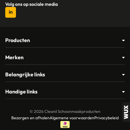
Volg ons op sociale media
Producten
Afvalbakken
Merken
Glasbewassing
Cleanil
Belangrijke links
Materialen
Spectro
Klantenservice
Papier – Dispensers - Toiletinrichting
Handige links
Vikan
Contact
Reinigingsmiddelen
Veelgestelde vragen
MTS Europroducts
Mijn account
© 2026 Cleanil Schoonmaakproducten
Over ons
Bezorgen en afhalen
Algemene voorwaarden
Privacybeleid
Vileda
Garantie en retourneren