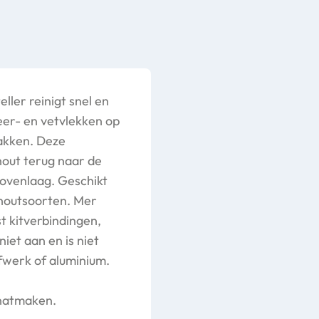
ller reinigt snel en
eer- en vetvlekken op
akken. Deze
hout terug naar de
bovenlaag. Geschikt
dhoutsoorten. Mer
st kitverbindingen,
iet aan en is niet
rfwerk of aluminium.
 natmaken.