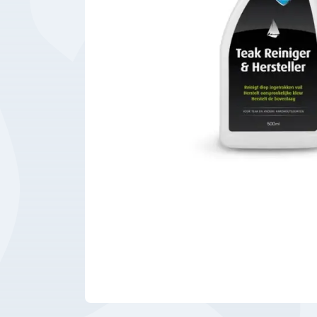
Bedrijfsbenodigdheden
Machines
Persoonlijke
Bescherming