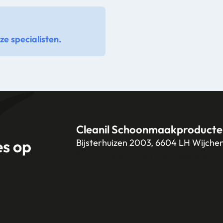
e specialisten.
Cleanil Schoonmaakproducte
es op
Bijsterhuizen 2003, 6604 LH Wijche
+31 (0)6 18 13 25 17
info@cleanil.n