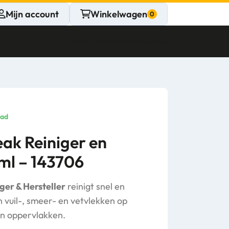
Mijn account
Winkelwagen
Klantenservice
Gesloten
CONTACT
Persoonlijk
aad
advies
eak Reiniger en
ml – 143706
nodig?
Stel een vraag
ger & Hersteller
reinigt snel en
 vuil-, smeer- en vetvlekken op
n oppervlakken.