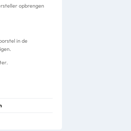
ersteller opbrengen
orstel in de
igen.
ter.
n