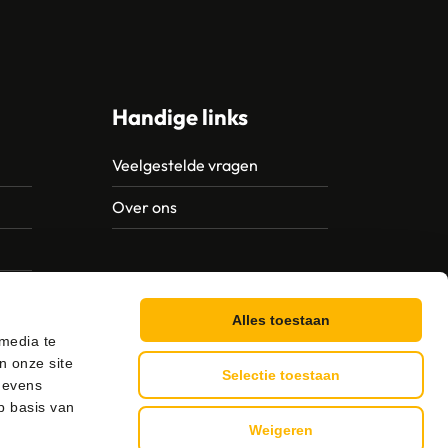
Handige links
Veelgestelde vragen
Over ons
Alles toestaan
 media te
n onze site
Selectie toestaan
gevens
p basis van
Weigeren