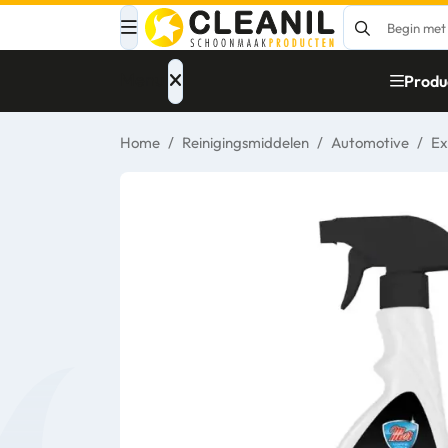
Menu
Produ
Home
/
Reinigingsmiddelen
/
Automotive
/
Ex
Afvalinzameling
Materialen
Reinigingsmiddelen
Papier – Dispensers
- Toiletinrichting
Glasbewassing