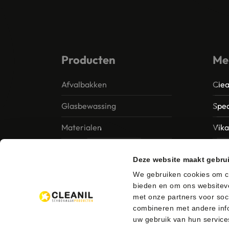
Producten
Me
Afvalbakken
Clea
Glasbewassing
Spec
Materialen
Vik
Papier – Dispensers -
MTS 
Deze website maakt gebru
Toiletinrichting
Vile
We gebruiken cookies om co
Reinigingsmiddelen
bieden en om ons websiteve
Ung
met onze partners voor soc
combineren met andere info
uw gebruik van hun service