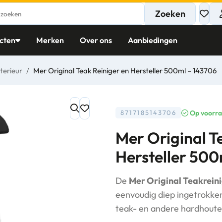
Zoeken
cten
Merken
Over ons
Aanbiedingen
terieur
/
Mer Original Teak Reiniger en Hersteller 500ml – 143706
Op voorr
8717185143706
Mer Original T
Hersteller 500
De
Mer Original Teakreini
eenvoudig diep ingetrokken
teak- en andere hardhoute