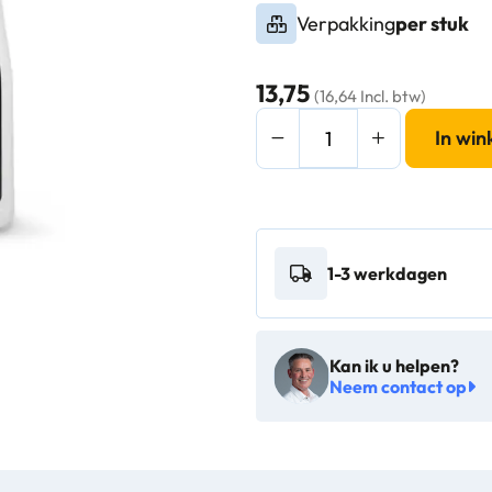
Verpakking
per stuk
13,75
(16,64 Incl. btw)
Mer
In wi
Original
Teak
Reiniger
en
1-3 werkdagen
Hersteller
500ml
-
Kan ik u helpen?
143706
Neem contact op
aantal