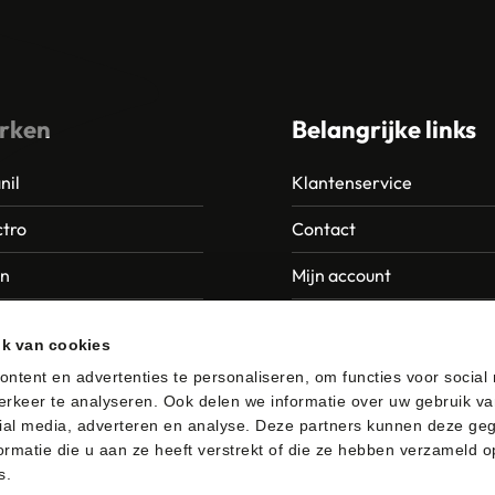
rken
Belangrijke links
nil
Klantenservice
tro
Contact
an
Mijn account
Europroducts
Garantie en retourneren
ik van cookies
da
ntent en advertenties te personaliseren, om functies voor social
rkeer te analyseren. Ook delen we informatie over uw gebruik va
er
ial media, adverteren en analyse. Deze partners kunnen deze ge
rmatie die u aan ze heeft verstrekt of die ze hebben verzameld o
s.