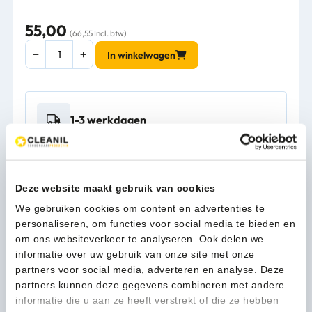
55,00
(66,55 Incl. btw)
MANTEX
In winkelwagen
PREMIUM
disposable
Nitril
handschoen
1-3 werkdagen
Large
Blauw
10x100/ds
-
Kan ik u helpen?
707240105
Deze website maakt gebruik van cookies
Neem contact op
aantal
We gebruiken cookies om content en advertenties te
personaliseren, om functies voor social media te bieden en
om ons websiteverkeer te analyseren. Ook delen we
Beschrijving
informatie over uw gebruik van onze site met onze
partners voor social media, adverteren en analyse. Deze
partners kunnen deze gegevens combineren met andere
Nitril wordt geproduceerd met 100% synthetische
informatie die u aan ze heeft verstrekt of die ze hebben
polymeren. Een van de belangrijke eigenschappen wat