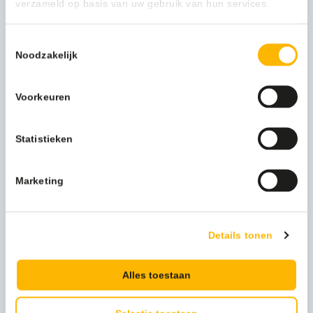
verzameld op basis van uw gebruik van hun services.
nitril zo populair maakt; de handschoenen kunnen
gedragen worden door mensen met een latexallergie, zijn
Toestemmingsselectie
stevig en goed bestand tegen scheuren en
Noodzakelijk
perforatiegaten. Nitril handschoenen zijn bestand tegen
oliën en vetten.
Evenals de Mantex Latex handschoenen hebben de
Voorkeuren
Mantex Premium Nitril handschoenen ook alle benodigde
certificaten zoals AQL 1.5, Foodgrade en EU 1935:2004.
Statistieken
Meer productinformatie
Marketing
Uitvoering
Poedervrij
Kleur
blauw
Details tonen
Materiaal
Nitril
Merk
Mantex
Alles toestaan