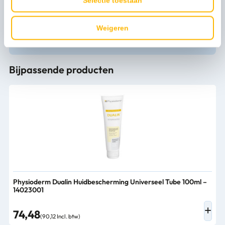
Selectie toestaan
Persoonlijk advies nodig?
Weigeren
Stel een vraag
Bijpassende producten
Physioderm Dualin Huidbescherming Universeel Tube 100ml –
14023001
74,48
(90,12 Incl. btw)