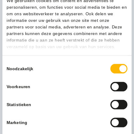
huishoudhandschoen
We gebruiken cookies om content en advertenties te
rubber
personaliseren, om functies voor social media te bieden en
Large
om ons websiteverkeer te analyseren. Ook delen we
(food
informatie over uw gebruik van onze site met onze
1-3 werkdagen
approved)
partners voor social media, adverteren en analyse. Deze
144pr/doos
partners kunnen deze gegevens combineren met andere
geel
informatie die u aan ze heeft verstrekt of die ze hebben
-
verzameld op basis van uw gebruik van hun services.
Kan ik u helpen?
253
Neem contact op
aantal
Toestemmingsselectie
Noodzakelijk
Beschrijving
Voorkeuren
Meer productinformatie
Statistieken
Kleur
geel
Marketing
Afmeting
L