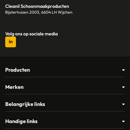
Cleanil Schoonmaakproducten
Bijsterhuizen 2003, 6604 LH Wijchen
+31 (0)6 18 13 25 17
info@cleanil.nl
Volg ons op sociale media
Producten
Afvalbakken
Merken
Glasbewassing
Cleanil
Belangrijke links
Materialen
Spectro
Klantenservice
Papier – Dispensers - Toiletinrichting
Handige links
Vikan
Contact