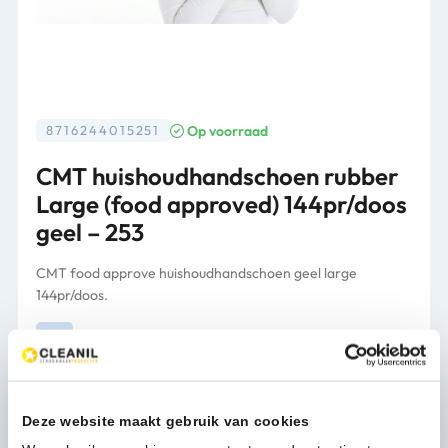
Op voorraad
8716244015251
CMT huishoudhandschoen rubber
Large (food approved) 144pr/doos
geel – 253
CMT food approve huishoudhandschoen geel large
144pr/doos.
Verpakking
144 paar/ds
105,82
(128,04 Incl. btw)
Deze website maakt gebruik van cookies
CMT
In winkelwagen