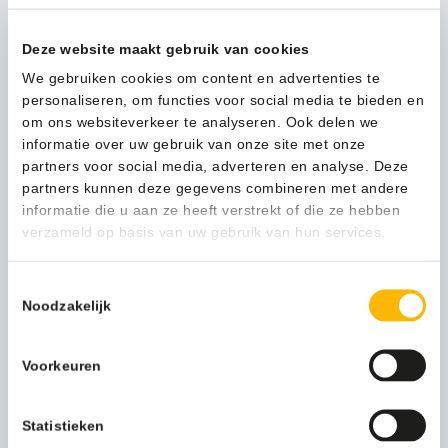
1-3 werkdagen
12650
aantal
Deze website maakt gebruik van cookies
We gebruiken cookies om content en advertenties te
Kan ik u helpen?
personaliseren, om functies voor social media te bieden en
Neem contact op
om ons websiteverkeer te analyseren. Ook delen we
informatie over uw gebruik van onze site met onze
partners voor social media, adverteren en analyse. Deze
partners kunnen deze gegevens combineren met andere
Beschrijving
informatie die u aan ze heeft verstrekt of die ze hebben
verzameld op basis van uw gebruik van hun services.
Een ongeluk zit in een klein hoekje. De oplossing gelukkig
ook. Met de hoekgreep van MediQo-line biedt u uw
Toestemmingsselectie
mindervalide bezoekers een optimale comfortbeleving
Noodzakelijk
tijdens het toiletbezoek.
Voor de inrichting van een gehandicaptentoilet of
mindervalidentoilet gelden speciale eisen. Een daarvan is
Voorkeuren
de montage van voldoende wandgrepen. Hiermee maakt u
een zelfstandig toiletbezoek mogelijk voor uw bezoeker of
Statistieken
cliënt. Deze wandgreep van MediQo-line is daarom