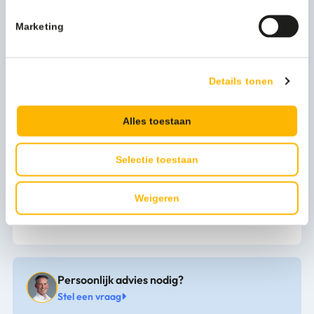
speciaal ontworpen voor het gebruik in een kleine ruimte.
De wandgreep kan in elke hoek worden gemonteerd.
Marketing
Hiermee garandeert u een optimaal gebruiksgemak voor
uw mindervalide bezoeker.
Details tonen
Meer productinformatie
Gewicht (kg)
4 kg
Alles toestaan
Artikel breedte mm
795
Selectie toestaan
Artikel lengte mm
795
Weigeren
Merk
MediQo-line
Persoonlijk advies nodig?
Stel een vraag