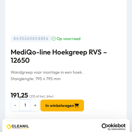
Op voorraad
8435265808856
MediQo-line Hoekgreep RVS –
12650
Wandgreep voor montage in een hoek.
Stanglengte: 795 x 795 mm
191,25
(231,41 Incl. btw)
MediQo-
In winkelwagen
line
Hoekgreep
RVS
-