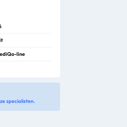
6
it
ediQo-line
e specialisten.