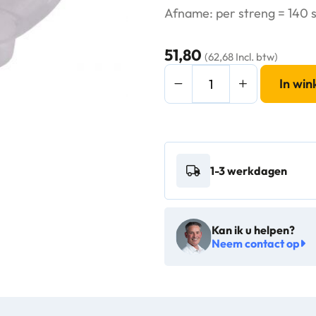
Afname: per streng = 140 s
51,80
(62,68 Incl. btw)
Basicline
In wi
Kunststof
opvangschaal
AC-
OVS
1-3 werkdagen
-
13202
aantal
Kan ik u helpen?
Neem contact op