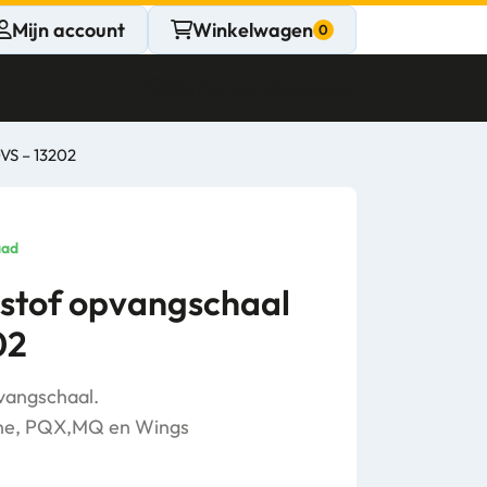
Mijn account
Winkelwagen
Klantenservice
Gesloten
OVS – 13202
CONTACT
Persoonlijk
aad
advies
tstof opvangschaal
02
nodig?
Stel een vraag
vangschaal.
cline, PQX,MQ en Wings