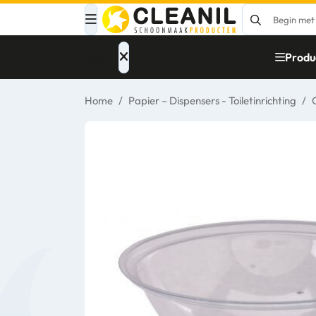
Menu
Produ
Home
/
Papier – Dispensers - Toiletinrichting
/
Afvalinzameling
Materialen
Reinigingsmiddelen
Papier – Dispensers
- Toiletinrichting
Glasbewassing