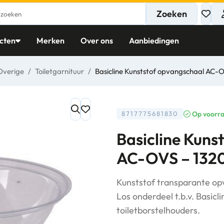
Zoeken
cten
Merken
Over ons
Aanbiedingen
Overige
/
Toiletgarnituur
/
Basicline Kunststof opvangschaal AC-
Op voorr
8717775681830
Basicline Kuns
AC-OVS – 132
Kunststof transparante op
Los onderdeel t.b.v. Basi
toiletborstelhouders.