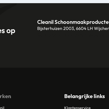
Cleanil Schoonmaakproducte
es op
Bijsterhuizen 2003, 6604 LH Wijche
+31 (0)6 18 13 25 17
info@cleanil.n
rken
Belangrijke links
nil
Klantenservice