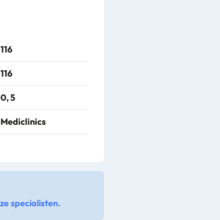
116
116
0, 5
Mediclinics
e specialisten.