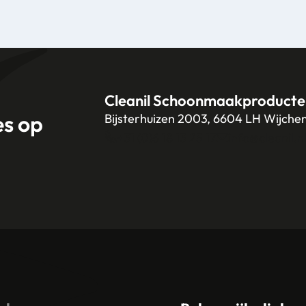
Cleanil Schoonmaakproducte
es op
Bijsterhuizen 2003, 6604 LH Wijche
+31 (0)6 18 13 25 17
info@cleanil.n