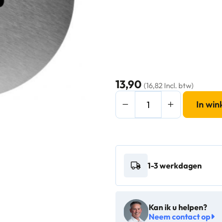
13,90
(16,82 Incl. btw)
Mediclinics
In wi
Pictogram
man
RVS
-
1-3 werkdagen
14284
aantal
Kan ik u helpen?
Neem contact op