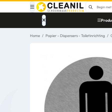
Menu
Produ
Home
/
Papier – Dispensers - Toiletinrichting
/
Afvalinzameling
Materialen
Reinigingsmiddelen
Papier – Dispensers
- Toiletinrichting
Glasbewassing