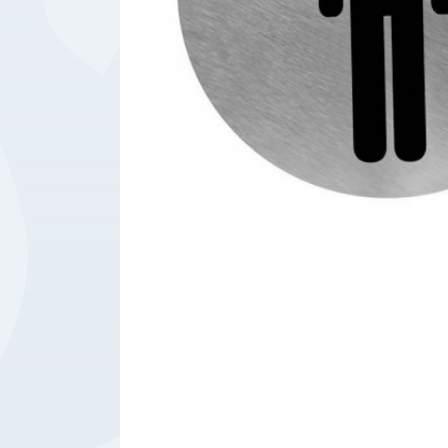
Bedrijfsbenodigdheden
Machines
Persoonlijke
Bescherming