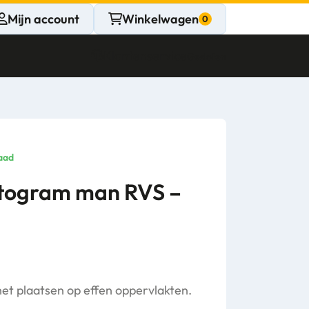
Mijn account
Winkelwagen
Klantenservice
Gesloten
CONTACT
Persoonlijk
aad
advies
ictogram man RVS –
nodig?
Stel een vraag
het plaatsen op effen oppervlakten.