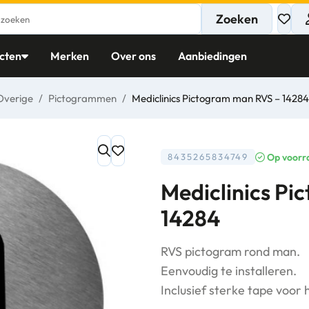
Zoeken
cten
Merken
Over ons
Aanbiedingen
Overige
/
Pictogrammen
/
Mediclinics Pictogram man RVS – 14284
Op voorr
8435265834749
Mediclinics P
14284
RVS pictogram rond man.
Eenvoudig te installeren.
Inclusief sterke tape voor 