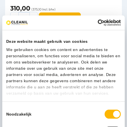
310,00
(375,10 Incl. btw)
Wings
In winkelwagen
Handendroger
automatisch
-
4082
Deze website maakt gebruik van cookies
1-3 werkdagen
aantal
We gebruiken cookies om content en advertenties te
personaliseren, om functies voor social media te bieden en
om ons websiteverkeer te analyseren. Ook delen we
Kan ik u helpen?
informatie over uw gebruik van onze site met onze
Neem contact op
partners voor social media, adverteren en analyse. Deze
partners kunnen deze gegevens combineren met andere
informatie die u aan ze heeft verstrekt of die ze hebben
verzameld op basis van uw gebruik van hun services.
Beschrijving
Toestemmingsselectie
Noodzakelijk
Handendroger RVS
Eenvoudig functioneel, zo laat deze handendroger zich het