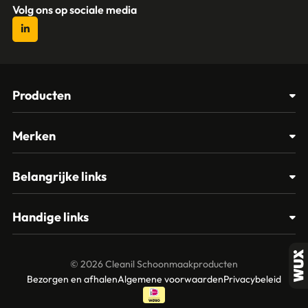
Volg ons op sociale media
Producten
Afvalbakken
Merken
Glasbewassing
Cleanil
Belangrijke links
Materialen
Spectro
Klantenservice
Papier – Dispensers - Toiletinrichting
Handige links
Vikan
Contact
Reinigingsmiddelen
Veelgestelde vragen
MTS Europroducts
Mijn account
© 2026 Cleanil Schoonmaakproducten
Over ons
Bezorgen en afhalen
Algemene voorwaarden
Privacybeleid
Vileda
Garantie en retourneren