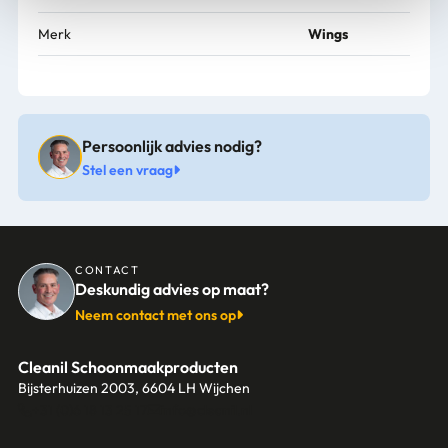
Merk
Wings
Persoonlijk advies nodig?
Stel een vraag
CONTACT
Deskundig advies op maat?
Neem contact met ons op
Cleanil Schoonmaakproducten
Bijsterhuizen 2003, 6604 LH Wijchen
+31 (0)6 18 13 25 17
info@cleanil.nl