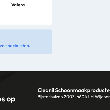
Valera
e specialisten.
Cleanil Schoonmaakproducte
es op
Bijsterhuizen 2003, 6604 LH Wijche
+31 (0)6 18 13 25 17
info@cleanil.n