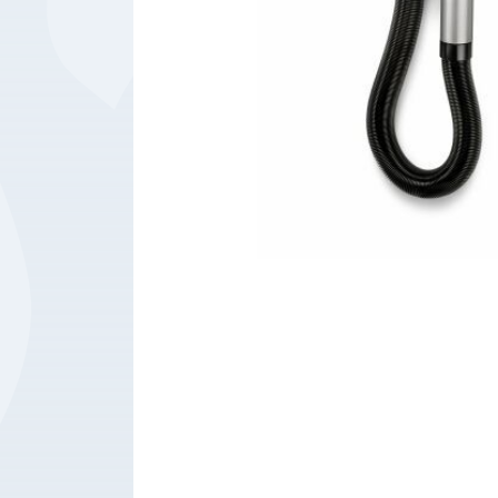
Bedrijfsbenodigdheden
Machines
Persoonlijke
Bescherming