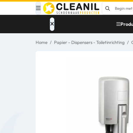
Menu
Produ
Home
/
Papier – Dispensers - Toiletinrichting
/
Afvalinzameling
Materialen
Reinigingsmiddelen
Papier – Dispensers
- Toiletinrichting
Glasbewassing