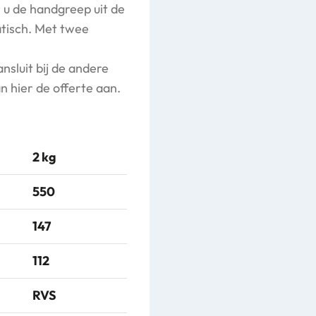
 u de handgreep uit de
atisch. Met twee
nsluit bij de andere
n hier de offerte aan.
2 kg
550
147
112
RVS