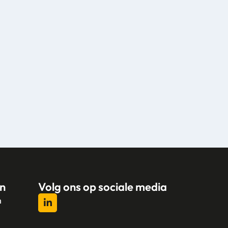
n
Volg ons op sociale media
n
l