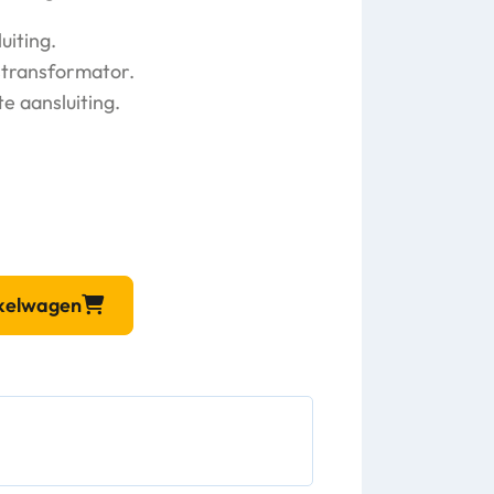
uiting.
stransformator.
e aansluiting.
nkelwagen