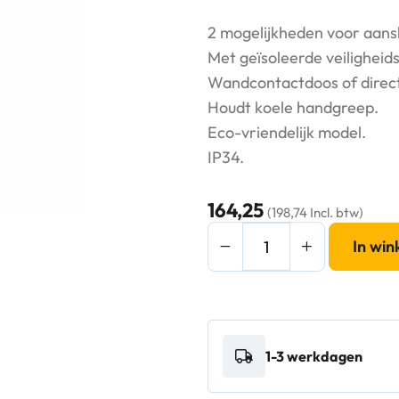
2 mogelijkheden voor aansl
Met geïsoleerde veiligheid
Wandcontactdoos of direct
Houdt koele handgreep.
Eco-vriendelijk model.
IP34.
164,25
(198,74 Incl. btw)
Valera
In wi
Hotello
Silver
-
17272
1-3 werkdagen
aantal