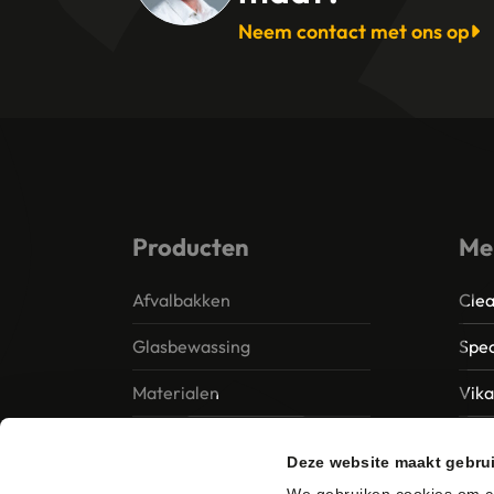
Neem contact met ons op
Producten
Me
Afvalbakken
Clea
Glasbewassing
Spec
Materialen
Vik
Papier – Dispensers -
MTS 
Deze website maakt gebru
Toiletinrichting
Vile