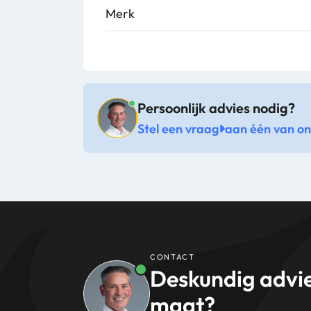
Merk
Persoonlijk advies nodig?
Stel een vraag
aan één van onz
CONTACT
Deskundig advi
maat?