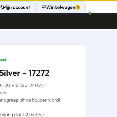
Mijn account
Winkelwagen
Klantenservice
Nu open
CONTACT
Persoonlijk
raad
advies
Silver – 17272
nodig?
0-120 V & 220-240V).
Stel een vraag
mer.
handgreep uit de houder wordt
 slang (tot 1,2 meter)