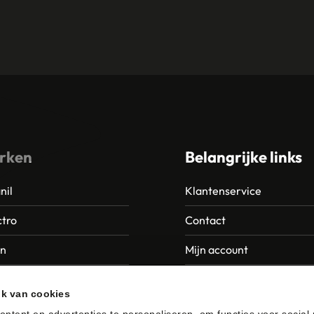
rken
Belangrijke links
nil
Klantenservice
tro
Contact
an
Mijn account
Europroducts
Garantie en retourneren
ik van cookies
da