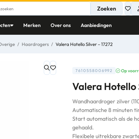
Zoeken
cten
Merken
Over ons
Aanbiedingen
Overige
/
Haardrogers
/
Valera Hotello Silver – 17272
Op voor
7610558006992
Valera Hotello 
Wandhaardroger zilver (11
Automatische 8 minuten ti
Start automatisch als de 
gehaald.
Flexibele uitrekbare zwarte