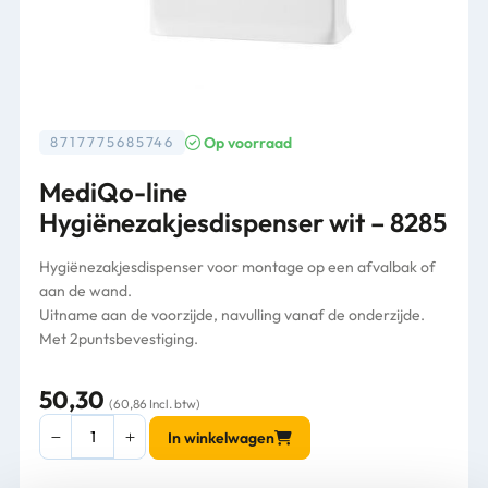
Op voorraad
8717775685746
MediQo-line
Hygiënezakjesdispenser wit – 8285
Hygiënezakjesdispenser voor montage op een afvalbak of
aan de wand.
Uitname aan de voorzijde, navulling vanaf de onderzijde.
Met 2puntsbevestiging.
50,30
(60,86 Incl. btw)
MediQo-
In winkelwagen
line
Hygiënezakjesdispenser