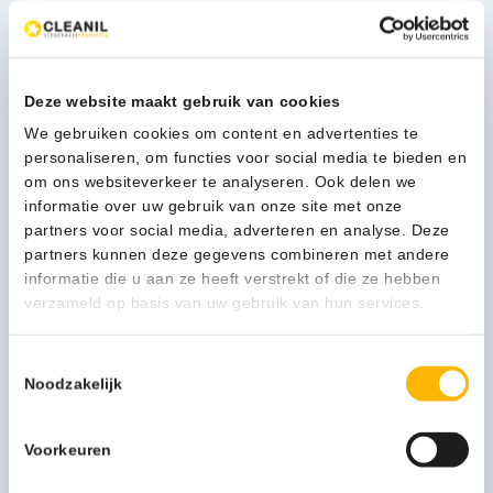
wit
-
1-3 werkdagen
8285
aantal
Deze website maakt gebruik van cookies
We gebruiken cookies om content en advertenties te
Kan ik u helpen?
personaliseren, om functies voor social media te bieden en
Neem contact op
om ons websiteverkeer te analyseren. Ook delen we
informatie over uw gebruik van onze site met onze
partners voor social media, adverteren en analyse. Deze
partners kunnen deze gegevens combineren met andere
Beschrijving
informatie die u aan ze heeft verstrekt of die ze hebben
verzameld op basis van uw gebruik van hun services.
Als gastheer wilt u dat uw bezoekers niets tekort komen.
Zeker niet wanneer het om vrouwelijke gasten gaat. Met
Toestemmingsselectie
de hygiënezakjesdispenser van MediQo-line weet u zeker
Noodzakelijk
dat u tegemoetkomt aan de wensen van al uw vrouwelijke
bezoekers.
Deze witte hygiënezakjesdispenser onderscheidt zich
Voorkeuren
vooral door het bescheiden uiterlijk. De strakke voorkant is