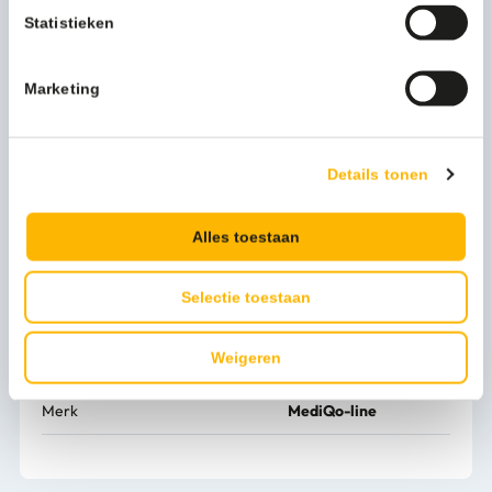
voorzien van een ronde opening, waar uw gast de
Statistieken
hygiënezakjes eenvoudig uit kan halen. Optimaal
gebruiksgemak dus. Navulling van de dispenser kan via de
onderzijde.
Marketing
Is uw damestoilet al voorzien van een goede
hygiënezakjeshouder? Vraag nu de offerte aan.
Details tonen
Meer productinformatie
Artikel hoogte mm
140
Alles toestaan
Artikel breedte mm
90
Selectie toestaan
Artikel lengte mm
23
Weigeren
Kleur
wit
Merk
MediQo-line