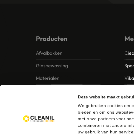
Producten
Me
Afvalbakken
Clea
Glasbewassing
Spec
Materialen
Vik
Papier – Dispensers -
MTS 
Deze website maakt gebru
Toiletinrichting
Vile
We gebruiken cookies om co
Reinigingsmiddelen
bieden en om ons websiteve
Ung
met onze partners voor soc
combineren met andere info
uw gebruik van hun service