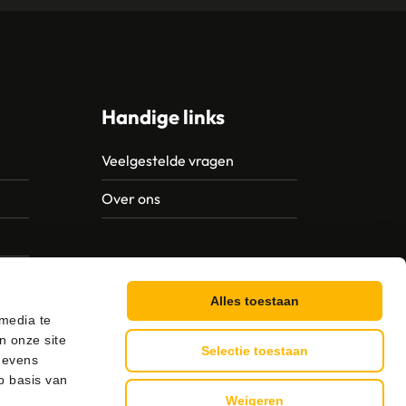
Handige links
Veelgestelde vragen
Over ons
Alles toestaan
 media te
n onze site
Selectie toestaan
gevens
p basis van
Weigeren