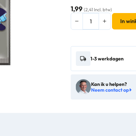
1,99
(2,41 Incl. btw)
Luchtverfrisser
In wi
Wonderboom
Wooden
Cockpit
-
1-3 werkdagen
1710488
aantal
Kan ik u helpen?
Neem contact op