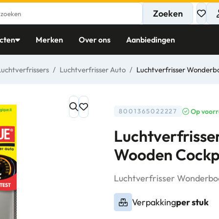
Zoeken
cten
Merken
Over ons
Aanbiedingen
Luchtverfrissers
/
Luchtverfrisser Auto
/
Luchtverfrisser Wonderb
Op voor
8001365022227
Luchtverfriss
Wooden Cockpi
Luchtverfrisser Wonderb
Verpakking
per stuk