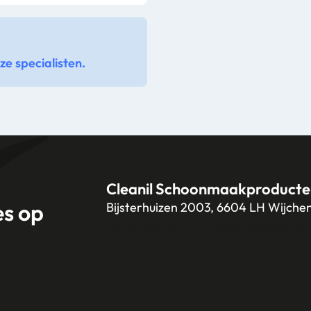
e specialisten.
Cleanil Schoonmaakproducte
es op
Bijsterhuizen 2003, 6604 LH Wijche
+31 (0)6 18 13 25 17
info@cleanil.n