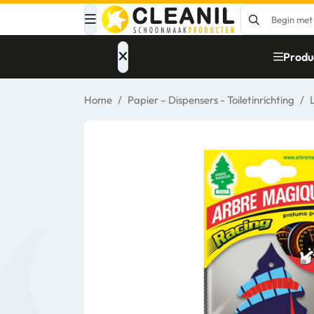
Menu
Produ
Home
/
Papier – Dispensers - Toiletinrichting
/
Afvalinzameling
Materialen
Reinigingsmiddelen
Papier – Dispensers
- Toiletinrichting
Glasbewassing