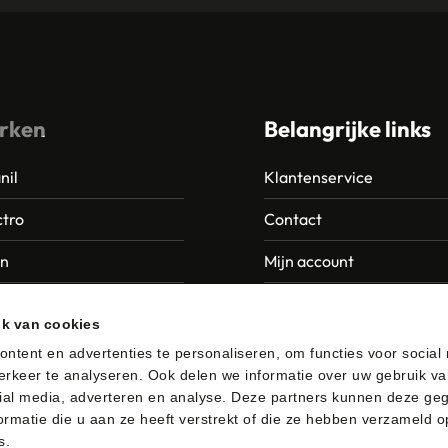
rken
Belangrijke links
nil
Klantenservice
tro
Contact
an
Mijn account
Europroducts
Garantie en retourneren
ik van cookies
da
ntent en advertenties te personaliseren, om functies voor social
rkeer te analyseren. Ook delen we informatie over uw gebruik va
er
ial media, adverteren en analyse. Deze partners kunnen deze ge
rmatie die u aan ze heeft verstrekt of die ze hebben verzameld o
s.