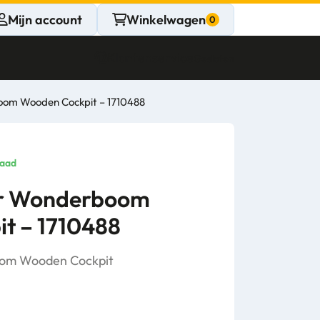
Mijn account
Winkelwagen
Klantenservice
Gesloten
oom Wooden Cockpit – 1710488
CONTACT
Persoonlijk
raad
advies
er Wonderboom
t – 1710488
nodig?
Stel een vraag
oom Wooden Cockpit