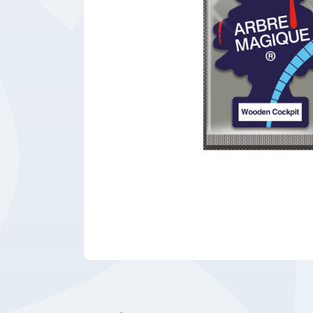
Bedrijfsbenodigdheden
Machines
Persoonlijke
Bescherming