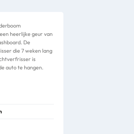
nderboom
een heerlijke geur van
ashboard. De
isser die 7 weken lang
chtverfrisser is
de auto te hangen.
n