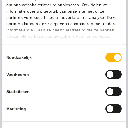
om ons websiteverkeer te analyseren. Ook delen we
1710508
1-3 werkdagen
informatie over uw gebruik van onze site met onze
aantal
partners voor social media, adverteren en analyse. Deze
partners kunnen deze gegevens combineren met andere
informatie die u aan ze heeft verstrekt of die ze hebben
Kan ik u helpen?
verzameld op basis van uw gebruik van hun services.
Neem contact op
Toestemmingsselectie
Noodzakelijk
Beschrijving
Voorkeuren
Verfris de auto met de bekende Wonderboom
luchtverfrisser Lemon, een frisse, oceanische geur met
Statistieken
eindeloze citrusnoten en echte frisheid! De Wonderboom is
de enigste luchtverfrisser die 7 weken lang natuurlijke
frisheid garandeert. De luchtverfrisser is eenvoudig aan de
Marketing
binnenspiegel van de auto te hangen.