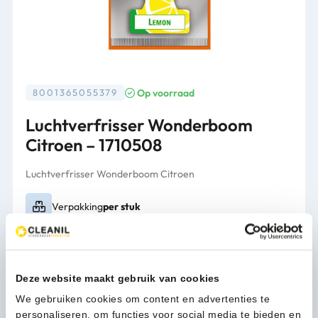
Op voorraad
8001365055379
Luchtverfrisser Wonderboom
Citroen – 1710508
Luchtverfrisser Wonderboom Citroen
Verpakking
per stuk
1,99
(2,41 Incl. btw)
Luchtverfrisser
In winkelwagen
Deze website maakt gebruik van cookies
Wonderboom
We gebruiken cookies om content en advertenties te
Citroen
personaliseren, om functies voor social media te bieden en
-