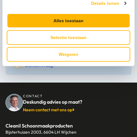
Meer productinformatie
Details tonen
Merk
Wonderboom
Alles toestaan
Levertijd
1-3 werkdagen
Selectie toestaan
Weigeren
Persoonlijk advies nodig?
Stel een vraag
CONTACT
Deskundig advies op maat?
Neem contact met ons op
Cleanil Schoonmaakproducten
Bijsterhuizen 2003, 6604 LH Wijchen