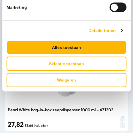
Marketing
Pearl Black bag-in-box zeepdispenser 1000 ml – 431252
Details tonen
24,86
(30,08 Incl. btw)
Alles toestaan
Selectie toestaan
Weigeren
Pearl White bag-in-box zeepdispenser 1000 ml – 431202
27,82
(33,66 Incl. btw)