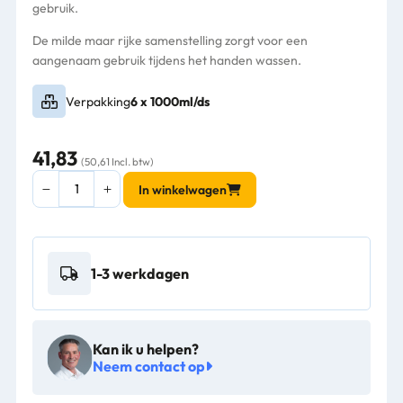
gebruik.
De milde maar rijke samenstelling zorgt voor een
aangenaam gebruik tijdens het handen wassen.
Verpakking
6 x 1000ml/ds
41,83
(50,61 Incl. btw)
Handzeep
In winkelwagen
Euro
Lotion
Soap
6
1-3 werkdagen
x
1000ml
-
606010
Kan ik u helpen?
aantal
Neem contact op