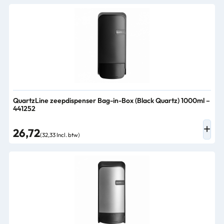
QuartzLine zeepdispenser Bag-in-Box (Black Quartz) 1000ml –
441252
26,72
(32,33 Incl. btw)