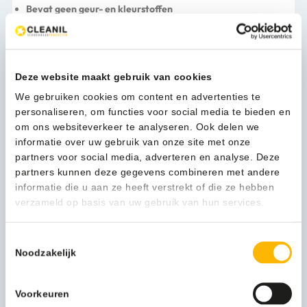
Bevat geen geur- en kleurstoffen
Geen toegevoegde geur- en kleurstoffen. Ideaal voor
mensen die gevoelig zijn voor geur- en kleurstoffen en die
de voorkeur geven aan producten waaraan deze niet zijn
toegevoegd.
Deze website maakt gebruik van cookies
Geschikt voor levensmiddelenbedrijven
Het product is
We gebruiken cookies om content en advertenties te
onafhankelijk geëvalueerd en sporen van het product
personaliseren, om functies voor social media te bieden en
zullen naar verwachting geen schadelijke toxicologische
om ons websiteverkeer te analyseren. Ook delen we
effecten hebben. Personen die met levensmiddelen
informatie over uw gebruik van onze site met onze
omgaan mogen het product uitsluitend gebruiken in
partners voor social media, adverteren en analyse. Deze
overeenstemming met de aanwijzingen op het etiket en het
partners kunnen deze gegevens combineren met andere
product mag niet rechtstreeks in aanraking komen met
informatie die u aan ze heeft verstrekt of die ze hebben
voedsel of voorwerpen die voedsel bevatten.
verzameld op basis van uw gebruik van hun services.
Effectieve formule zonder oplosmiddelen
Maakt gebruik
van milde, hoogwaardige oppervlakte actieve stoffen voor
een effectieve reinigingskracht zonder ruw te zijn voor de
Toestemmingsselectie
huid.
Noodzakelijk
Gebruikersvoorkeur
Onderzoek onder eindgebruikers laat
zien dat 79 % van de werknemers de voorkeur geeft aan
Voorkeuren
Estesol® FX™ PURE in vergelijking met hun traditionele