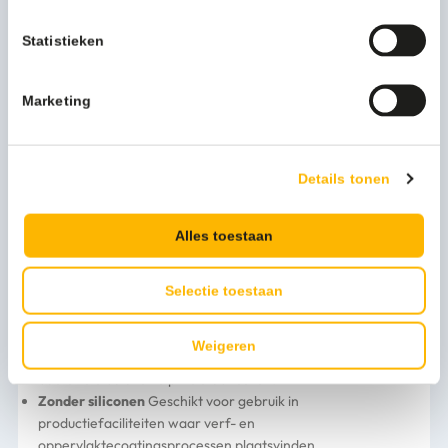
reinigende handlotions.
Hypoallergeen
Zodanig samengesteld dat de allergene
Statistieken
potentie voor de huid laag is en beoordeeld door een
onafhankelijke toxicoloog als zijnde ‘hypoallergeen’.
Onderscheiden met het ECARF kwaliteitskeurmerk
Marketing
Ideaal voor mensen die lijden aan allergieën en geschikt
voor een gevoelige en een naar eczeem neigende huid
Met EU Ecolabel
Het product heeft een certificering die
Details tonen
bevestigt dat het tijdens zijn levenscyclus, vanaf het winnen
van de grondstoffen en de productie tot aan gebruik en
verwijdering, het milieu minder belast.
Alles toestaan
Snel en gemakkelijk te gebruiken
Komt direct als schuim
op de handen, zodat er minder tijd nodig is om schuim te
creëren.
Selectie toestaan
Zeepvrije formule met huidvriendelijke pH-waarde
Ontworpen om de zuurmantel van de huid in stand te
Weigeren
houden; een laag op het huidoppervlak die de natuurlijke
bacteriële balans helpt te stabiliseren.
Zonder siliconen
Geschikt voor gebruik in
productiefaciliteiten waar verf- en
oppervlaktecoatingsprocessen plaatsvinden.