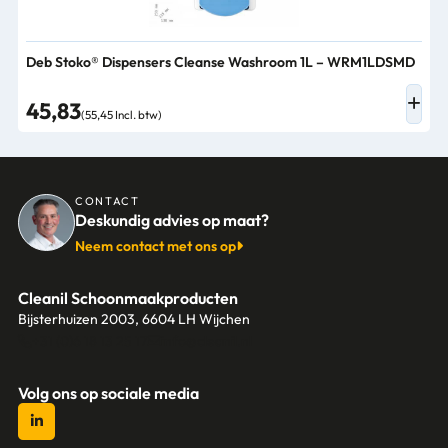
Deb Stoko® Dispensers Cleanse Washroom 1L – WRM1LDSMD
45,83
(55,45 Incl. btw)
CONTACT
Deskundig advies op maat?
Neem contact met ons op
Cleanil Schoonmaakproducten
Bijsterhuizen 2003, 6604 LH Wijchen
+31 (0)6 18 13 25 17
info@cleanil.nl
Volg ons op sociale media