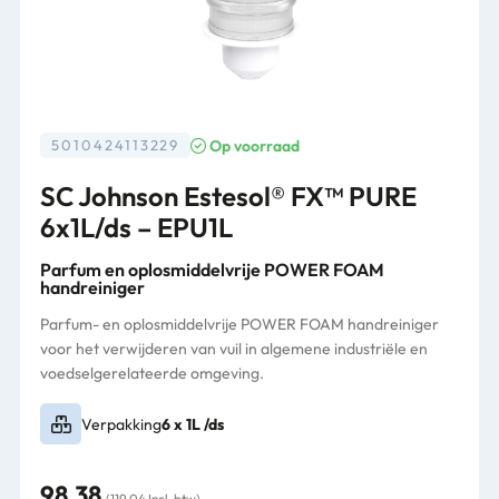
Op voorraad
5010424113229
SC Johnson Estesol® FX™ PURE
6x1L/ds – EPU1L
Parfum en oplosmiddelvrije POWER FOAM
handreiniger
Parfum- en oplosmiddelvrije POWER FOAM handreiniger
voor het verwijderen van vuil in algemene industriële en
voedselgerelateerde omgeving.
Verpakking
6 x 1L /ds
98,38
(119,04 Incl. btw)