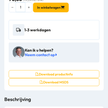
SC
In winkelwagen
Johnson
Estesol®
FX™
PURE
1-3 werkdagen
6x1L/ds
-
EPU1L
aantal
Kan ik u helpen?
Neem contact op
Download productinfo
Download MSDS
Beschrijving