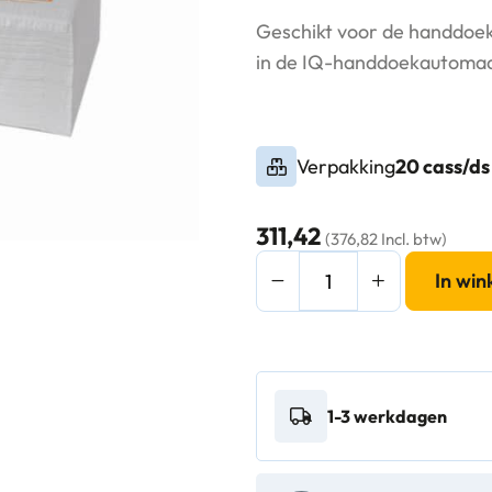
Geschikt voor de handdoek
in de IQ-handdoekautoma
Verpakking
20 cass/ds
311,42
(376,82 Incl. btw)
Vendor
In wi
Handdoekcassete
á
33mtr
-
1-3 werkdagen
2-
laags
netversterkt