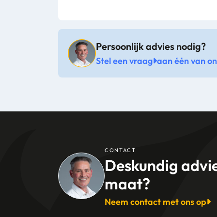
Persoonlijk advies nodig?
Stel een vraag
aan één van onz
CONTACT
Deskundig advi
maat?
Neem contact met ons op