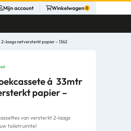
Mijn account
Winkelwagen
Klantenservice
Gesloten
-laags netversterkt papier – 1362
CONTACT
Persoonlijk
aad
advies
oekcassete á 33mtr
ersterkt papier –
nodig?
Stel een vraag
ssettes van versterkt 2-laags
uw toiletruimte!