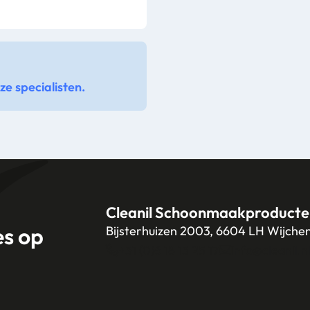
e specialisten.
Cleanil Schoonmaakproducte
es op
Bijsterhuizen 2003, 6604 LH Wijche
+31 (0)6 18 13 25 17
info@cleanil.n