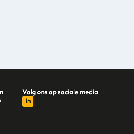
n
Volg ons op sociale media
n
l