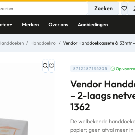
Zoeken
cten
Merken
Over ons
Aanbiedingen
Handdoeken
/
Handdoekrol
/
Vendor Handdoekcassete á 33mtr – 2
Op voorr
8712287136205
Vendor Handd
– 2-laags netv
1362
De welbekende handdoekca
papier; geen afval meer in 