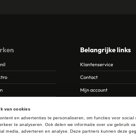
rken
Belangrijke links
nil
Klantenservice
tro
Contact
an
Mijn account
Europroducts
Garantie en retourneren
ik van cookies
da
ntent en advertenties te personaliseren, om functies voor social
rkeer te analyseren. Ook delen we informatie over uw gebruik va
er
ial media, adverteren en analyse. Deze partners kunnen deze ge