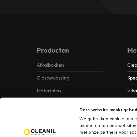
Producten
Me
Afvalbakken
Clea
Glasbewassing
Spec
Materialen
Vik
Papier – Dispensers -
MTS 
Deze website maakt gebru
Toiletinrichting
Vile
We gebruiken cookies om co
Reinigingsmiddelen
bieden en om ons websiteve
Ung
met onze partners voor soc