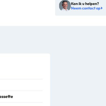
Kan ik u helpen?
papier
Neem contact op
-
1362
aantal
ssette