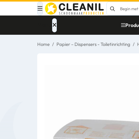
Menu
Produ
Home
/
Papier – Dispensers - Toiletinrichting
/
Afvalinzameling
Materialen
Reinigingsmiddelen
Papier – Dispensers
- Toiletinrichting
Glasbewassing