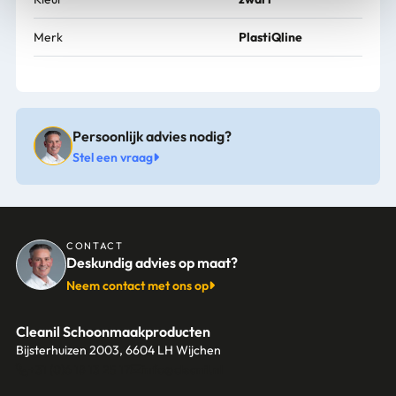
Merk
PlastiQline
Persoonlijk advies nodig?
Stel een vraag
CONTACT
Deskundig advies op maat?
Neem contact met ons op
Cleanil Schoonmaakproducten
Bijsterhuizen 2003, 6604 LH Wijchen
+31 (0)6 18 13 25 17
info@cleanil.nl