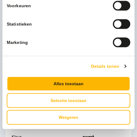
ideale oplossing.
Voorkeuren
Het gemak van een jumborol gecombineerd met de extra
ruimte voor een restrol zorgt ervoor dat er altijd een
reserve rol beschikbaar is.
Statistieken
Gemak en design gaan hier hand in hand! De fraai
vormgegeven cover, met verschillende opties qua kleuren
Marketing
vensters, logo etc. inclusief het praktische doorlopende
gebruik van deze jumborolhouder.
Deze dispenser maakt onderdeel uit van een complete
dispenserlijn.
Details tonen
Laat u verassen en neem contact met ons op!
Alles toestaan
Meer productinformatie
Artikel hoogte mm
232
Selectie toestaan
Artikel breedte mm
338
Weigeren
Artikel lengte mm
115
Kleur
zwart