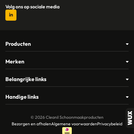
Volg ons op sociale media
Producten
Afvalbakken
Merken
Glasbewassing
Cleanil
Belangrijke links
Materialen
Spectro
Klantenservice
Papier – Dispensers - Toiletinrichting
Handige links
Vikan
Contact
Reinigingsmiddelen
Veelgestelde vragen
MTS Europroducts
Mijn account
© 2026 Cleanil Schoonmaakproducten
Over ons
Bezorgen en afhalen
Algemene voorwaarden
Privacybeleid
Vileda
Garantie en retourneren