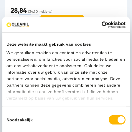
28,84
(34,90 Incl. btw)
PlastiQline
In winkelwagen
Jumboroldispenser
mini
+
restrol
Deze website maakt gebruik van cookies
1-3 werkdagen
kunststof
We gebruiken cookies om content en advertenties te
zwart
personaliseren, om functies voor social media te bieden en
-
om ons websiteverkeer te analyseren. Ook delen we
3334
Kan ik u helpen?
informatie over uw gebruik van onze site met onze
aantal
Neem contact op
partners voor social media, adverteren en analyse. Deze
partners kunnen deze gegevens combineren met andere
informatie die u aan ze heeft verstrekt of die ze hebben
verzameld op basis van uw gebruik van hun services.
Beschrijving
Toestemmingsselectie
Noodzakelijk
Wilt u een onbezorgd toiletgebruik?
Dan is deze mini jumboroldispenser met restrol optie dé