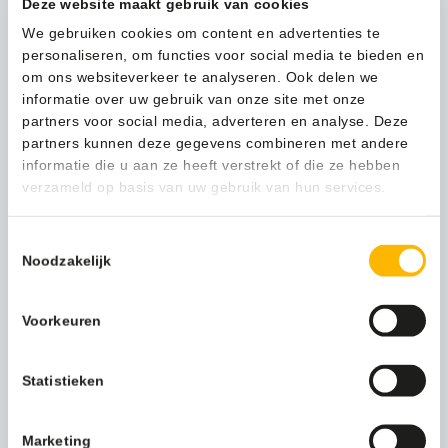
34,10
Deze website maakt gebruik van cookies
(41,26 Incl. btw)
PlastiQline
We gebruiken cookies om content en advertenties te
In winkelwagen
2rolshouder
personaliseren, om functies voor social media te bieden en
kunststof
om ons websiteverkeer te analyseren. Ook delen we
zwart
informatie over uw gebruik van onze site met onze
(standaard)
partners voor social media, adverteren en analyse. Deze
1-3 werkdagen
-
partners kunnen deze gegevens combineren met andere
3383
informatie die u aan ze heeft verstrekt of die ze hebben
aantal
verzameld op basis van uw gebruik van hun services.
Kan ik u helpen?
Neem contact op
Toestemmingsselectie
Noodzakelijk
Beschrijving
Voorkeuren
Statistieken
-
Meer productinformatie
Marketing