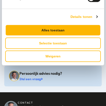
Artikel hoogte mm
194
Artikel breedte mm
345
Details tonen
Artikel lengte mm
156
Alles toestaan
Kleur
zwart
Selectie toestaan
Merk
PlastiQline
Weigeren
Persoonlijk advies nodig?
Stel een vraag
CONTACT