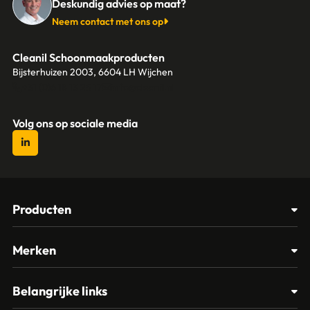
Deskundig advies op maat?
Neem contact met ons op
Cleanil Schoonmaakproducten
Bijsterhuizen 2003, 6604 LH Wijchen
+31 (0)6 18 13 25 17
info@cleanil.nl
Volg ons op sociale media
Producten
Afvalbakken
Merken
Glasbewassing
Cleanil
Belangrijke links
Materialen
Spectro